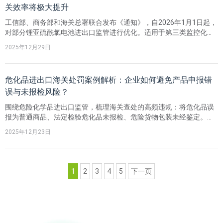
关效率将极大提升
工信部、商务部和海关总署联合发布《通知》，自2026年1月1日起，
对部分锂亚硫酰氯电池进出口监管进行优化。适用于第三类监控化学
品亚硫酰氯灌装量不超过1千克的单个锂亚硫酰氯电池或电池组，此类
2025年12月29日
产品由于亚硫酰氯含量少且密封性好，扩散和滥用风险低，进出口环
节无需办理《监控化学品进出口核准单》及《两用物项和技术进出口
许可证》，企业仅需在报关单“规格型号”栏如实注明亚硫酰氯灌装含
危化品进出口海关处罚案例解析：企业如何避免产品申报错
量。
误与未报检风险？
围绕危险化学品进出口监管，梳理海关查处的高频违规：将危化品误
报为普通商品、法定检验危化品未报检、危险货物包装未经鉴定。文
中结合香精、四水过硼酸钠、耐高温涂料等典型案例，说明危化品鉴
2025年12月23日
别依据《危险化学品目录》及危险特性分类鉴别报告，并强调UN编
号、SDS与GHS标签等判定要点。进一步介绍法定检验危化品的报检
要求及流程，区分“报关”与“报检”等。
1
2
3
4
5
下一页