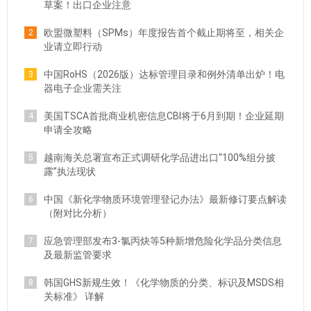
草案！出口企业注意
欧盟微塑料（SPMs）年度报告首个截止期将至，相关企
2
业请立即行动
中国RoHS（2026版）达标管理目录和例外清单出炉！电
3
器电子企业需关注
美国TSCA首批商业机密信息CBI将于6月到期！企业延期
4
申请全攻略
越南海关总署宣布正式调研化学品进出口“100%组分披
5
露”执法现状
中国《新化学物质环境管理登记办法》最新修订要点解读
6
（附对比分析）
应急管理部发布3-氯丙炔等5种新增危险化学品分类信息
7
及最新监管要求
韩国GHS新规生效！《化学物质的分类、标识及MSDS相
8
关标准》 详解