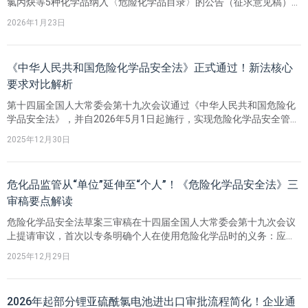
氯丙炔等5种化学品纳入〈危险化学品目录〉的公告（征求意见稿）》
公开征求意见。拟新增的5种精细化学品主要用于医药中间体和有机反
2026年1月23日
应试剂，纳入目录后将被明确定义为危险化学品，其生产、储存、运
输和使用将实行全生命周期严格监管。文章建议相关企业立即开展自
查，确认是否涉及相关化学品，提前开展合规评估。
《中华人民共和国危险化学品安全法》正式通过！新法核心
要求对比解析
第十四届全国人大常委会第十九次会议通过《中华人民共和国危险化
学品安全法》，并自2026年5月1日起施行，实现危险化学品安全管理
由行政法规上升为国家法律。新法在立法目的中纳入总体国家安全
2025年12月30日
观，明确“单位负责、职工参与、政府监管、行业自律、社会监督”的
管理机制，细化应急管理、自然资源、工信、海关等多部门监管职
责。
危化品监管从“单位”延伸至“个人”！《危险化学品安全法》三
审稿要点解读
危险化学品安全法草案三审稿在十四届全国人大常委会第十九次会议
上提请审议，首次以专条明确个人在使用危险化学品时的义务：应当
了解危险特性、正确使用方法和防护措施，不得违法使用、储存、处
2025年12月29日
置危险化学品。该规定回应杭州氢氟酸致死等事件，推动监管对象从
单位延伸至个人，强化认知义务、安全操作义务和法律底线义务，并
倒逼企业完善标签和安全技术说明书。
2026年起部分锂亚硫酰氯电池进出口审批流程简化！企业通