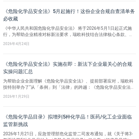
《危险化学品安全法》5月起施行！这份企业合规自查清单务
必收藏
《中华人民共和国危险化学品安全法》 将于2026年5月1日起正式施
行，为帮助企业精准对标新法要求，瑞欧科技结合法律核心条款、应
急管理部门公布的典型案例及多地执法实践，系统梳理了高频违法情
2026年4月24日
形、处罚结果、关键合规要点与合规自查清单，旨在助力企业筑牢安
全底线，有效规避法律风险。
《危险化学品安全法》实施在即：新法下企业最关心的合规
实操问题汇总
为帮助企业全面理解《危险化学品安全法》、提前部署应对，瑞欧科
技特别举办了“从「条例」到「法律」的跨越：《危险化学品安全法》
解读”线上研讨会。期间，与会代表积极提问，反响热烈，针对企业关
2026年1月29日
注的共性问题，会后我们整理了本次研讨会的热门问答汇总，供大家
参考借鉴，助力合规落地！
《危险化学品目录》拟增列5种化学品！医药/化工企业面临
监管新挑战
2026年1月21日，应急管理部危化监管二司发布通知，就《关于将3-