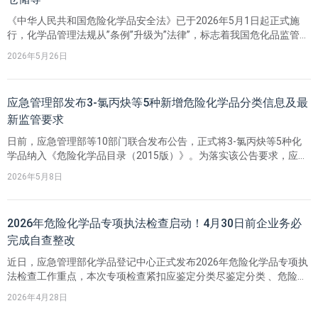
《中华人民共和国危险化学品安全法》已于2026年5月1日起正式施
行，化学品管理法规从”条例”升级为”法律”，标志着我国危化品监管正
式迈入全覆盖 、严监管 的新阶段。为帮助企业主动识别风险、提升合
2026年5月26日
规能力，瑞欧科技系统梳理了危化品合规中的高频违规类型及典型处
罚案例，供参考借鉴。
应急管理部发布3-氯丙炔等5种新增危险化学品分类信息及最
新监管要求
日前，应急管理部等10部门联合发布公告，正式将3-氯丙炔等5种化
学品纳入《危险化学品目录（2015版）》。为落实该公告要求，应急
管理部办公厅印发了《关于认真做好3-氯丙炔等5种危险化学品安全监
2026年5月8日
管工作的通知》，随文公布了危险化学品分类信息表，并明确了企业
的合规过渡期及监管要求，此举标志着针对这5种物质的严格监管正式
落地。
2026年危险化学品专项执法检查启动！4月30日前企业务必
完成自查整改
近日，应急管理部化学品登记中心正式发布2026年危险化学品专项执
法检查工作重点，本次专项检查紧扣应鉴定分类尽鉴定分类 、危险化
学品应登记​尽登记的核心要求，聚焦源头风险防控，抓实抓细各项管
2026年4月28日
控措施，精准排查化解安全隐患。