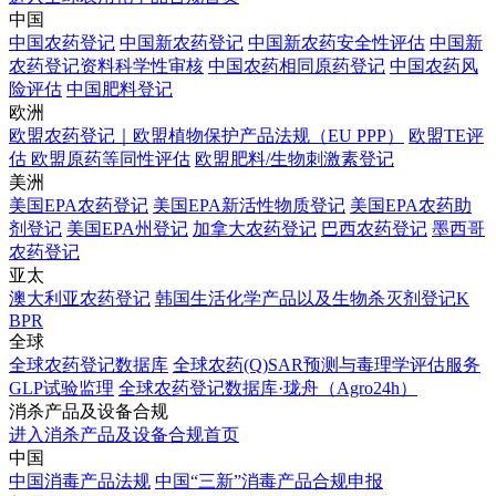
中国
中国农药登记
中国新农药登记
中国新农药安全性评估
中国新
农药登记资料科学性审核
中国农药相同原药登记
中国农药风
险评估
中国肥料登记
欧洲
欧盟农药登记｜欧盟植物保护产品法规（EU PPP）
欧盟TE评
估 欧盟原药等同性评估
欧盟肥料/生物刺激素登记
美洲
美国EPA农药登记
美国EPA新活性物质登记
美国EPA农药助
剂登记
美国EPA州登记
加拿大农药登记
巴西农药登记
墨西哥
农药登记
亚太
澳大利亚农药登记
韩国生活化学产品以及生物杀灭剂登记K
BPR
全球
全球农药登记数据库
全球农药(Q)SAR预测与毒理学评估服务
GLP试验监理
全球农药登记数据库·珑舟（Agro24h）
消杀产品及设备合规
进入消杀产品及设备合规首页
中国
中国消毒产品法规
中国“三新”消毒产品合规申报