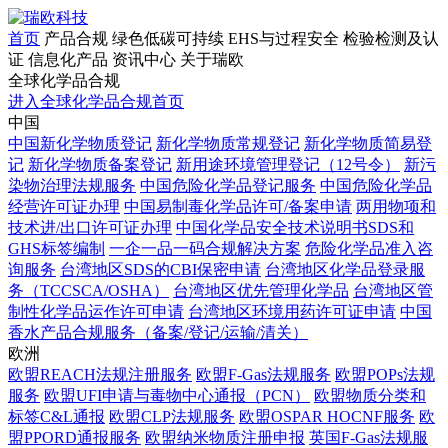
首页
产品合规
绿色低碳可持续
EHS与过程安全
检验检测及认
证
信息化产品
资讯中心
关于瑞欧
全球化学品合规
进入全球化学品合规首页
中国
中国新化学物质登记
新化学物质常规登记
新化学物质简易登
记
新化学物质备案登记
新用途环境管理登记（12号令）
新污
染物治理法规服务
中国危险化学品登记服务
中国危险化学品
经营许可证办理
中国易制毒化学品许可/备案申请
两用物项和
技术进/出口许可证办理
中国化学品安全技术说明书SDS和
GHS标签编制
一企一品一码合规解决方案
危险化学品准入咨
询服务
台湾地区SDS的CBI保密申请
台湾地区化学品登录服
务（TCCSCA/OSHA）
台湾地区优先管理化学品
台湾地区管
制性化学品运作许可申请
台湾地区环境用药许可证申请
中国
香水产品合规服务（备案/登记/运输/清关）
欧洲
欧盟REACH法规注册服务
欧盟F-Gas法规服务
欧盟POPs法规
服务
欧盟UFI申请与毒物中心通报（PCN）
欧盟物质分类和
标签C&L通报
欧盟CLP法规服务
欧盟OSPAR HOCNF服务
欧
盟PPORD通报服务
欧盟纳米物质注册申报
英国F-Gas法规服