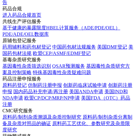
告
药品合规
进入药品合规首页
共线生产评估服务
基于健康的暴露限度HBEL计算服务（ADE/PDE/OEL）
PDE/ADE/OEL数据库
原辅包登记服务
药用辅料和药包材登记
中国药包材法规服务
美国DMF登记
美
国药包材法规
欧盟CEP/ASMF/EDMF登记
基毒杂质研究服务
基因毒性杂质筛选识别
QSAR预测服务
基因毒性杂质研究方
案及控制策略
特殊基因毒性杂质疑难问题
药品注册申报服务
原料药登记
仿制药注册申报
创新药临床试验申请
创新药注册
申报
国内药品补充申请/再注册
美国ANDA申请
美国IND和
NDA申请
欧盟CP/DCP/MRP/NP申请
美国FDA（OTC）药品
注册
CMC研究服务
原料药/制剂杂质溯源及杂质控制研究
原料药/制剂杂质分离制
备及杂质对照品的确证
原料药工艺优化、参数研究及杂质限
度研究