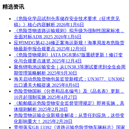
精选资讯
《危险化学品试剂仓库储存安全技术要求（征求意见
稿）》核心内容解析
2026年1月6日
《危险货物道路运输规则》拟升级为强制性国家标准，
全面对标ADR 2025
2026年1月6日
应对IMDG第42-24修正案海运新规！海事局发布危险货
物最新申报合规要点
2025年12月9日
《危险货物规则》IATA DGR第67版重磅更新！修订变
化与合规要点速览
2025年12月4日
聚焦锂电池运输安全｜从UN38.3等测试要求到全生命周
期管理策略解析
2025年9月30日
海关启动危险货物包装监管新模式：UN3077、UN3082
出口通关大幅提速
2025年8月6日
危险货物国标《分类和品名编号》及《品名表》更新，
10月起强制实施
2025年4月27日
《船舶载运危险货物安全监督管理规定》即将实施，具
体细则解析
2025年2月28日
危险货物运输企业新规全解读：从责任到应急，这些变
化影响重大！
2025年2月28日
贯彻落实GB 13392《道路运输危险货物车辆标志》国家