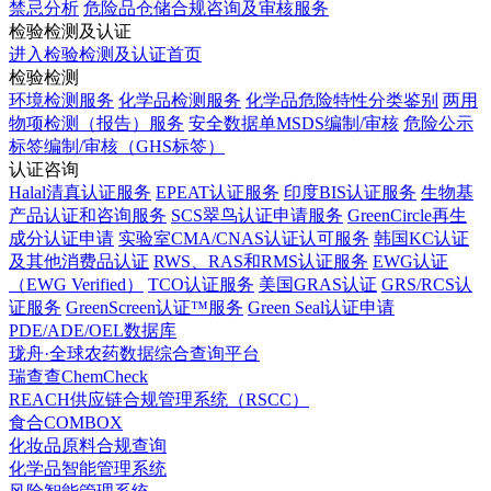
禁忌分析
危险品仓储合规咨询及审核服务
检验检测及认证
进入检验检测及认证首页
检验检测
环境检测服务
化学品检测服务
化学品危险特性分类鉴别
两用
物项检测（报告）服务
安全数据单MSDS编制/审核
危险公示
标签编制/审核（GHS标签）
认证咨询
Halal清真认证服务
EPEAT认证服务
印度BIS认证服务
生物基
产品认证和咨询服务
SCS翠鸟认证申请服务
GreenCircle再生
成分认证申请
实验室CMA/CNAS认证认可服务
韩国KC认证
及其他消费品认证
RWS、RAS和RMS认证服务
EWG认证
（EWG Verified）
TCO认证服务
美国GRAS认证
GRS/RCS认
证服务
GreenScreen认证™服务
Green Seal认证申请
PDE/ADE/OEL数据库
珑舟·全球农药数据综合查询平台
瑞查查ChemCheck
REACH供应链合规管理系统（RSCC）
食合COMBOX
化妆品原料合规查询
化学品智能管理系统