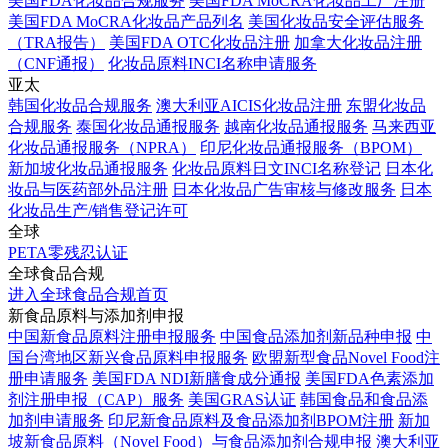
美国FDA化妆品合规服务
美国FDA MoCRA化妆品工厂注册
美国FDA MoCRA化妆品产品列名
美国化妆品安全评估服务
（TRA报告）
美国FDA OTC化妆品注册
加拿大化妆品注册
（CNF通报）
化妆品原料INCI名称申请服务
亚太
韩国化妆品合规服务
澳大利亚AICIS化妆品注册
东盟化妆品
合规服务
泰国化妆品通报服务
越南化妆品通报服务
马来西亚
化妆品通报服务（NPRA）
印尼化妆品通报服务（BPOM）
新加坡化妆品通报服务
化妆品原料日文INCI名称登记
日本化
妆品与医药部外品注册
日本化妆品广告审核与修改服务
日本
化妆品生产/销售登记许可
全球
PETA零残忍认证
全球食品合规
进入全球食品合规首页
新食品原料与添加剂申报
中国新食品原料注册申报服务
中国食品添加剂新品种申报
中
国台湾地区新兴食品原料申报服务
欧盟新型食品Novel Food注
册申请服务
美国FDA NDI新膳食成分通报
美国FDA色素添加
剂注册申报（CAP）服务
美国GRAS认证
韩国食品和食品添
加剂申请服务
印尼新食品原料及食品添加剂BPOM注册
新加
坡新食品原料（Novel Food）与食品添加剂合规申报
澳大利亚