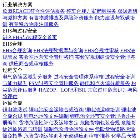
行业解决方案
欧盟REACH符合性评估服务
整车合规方案定制服务
双碳调研
与减排方案
有害物质排查及风险评价服务
能力建设与双碳培
训
有意释放物质注册服务
EHS与过程安全
进入EHS与过程安全首页
EHS合规
EHS合规咨询
EHS法规数据库与咨询
EHS合规性审核
EHS法
规管家
实验室运营安全管理咨询
实验室规划建设安全管理咨
询
供应商合规审核服务
过程安全
电气危险区域划分服务
过程安全管理体系审核
过程安全培训
与能力提升
PSM过程安全管理服务
静电和点火源分析服务
粉
尘危害评估服务
HAZOP、LOPA和SIL
其它过程危害识别与风
险评估
运输仓储
锂电池测试
锂电池安全运输合规咨询
锂电池运输培训
锂电池
仓储合规
锂电池运输文件编制
锂电池全环节安全管理指导手
册编制
货物危险性评估及运输鉴定
危险货物包装合规
危险货
物运输咨询与培训
编制危险货物运输文件
危险货物道路运输
豁免指导
危险货物运输商和仓储供应商审核/推荐
化学品仓储