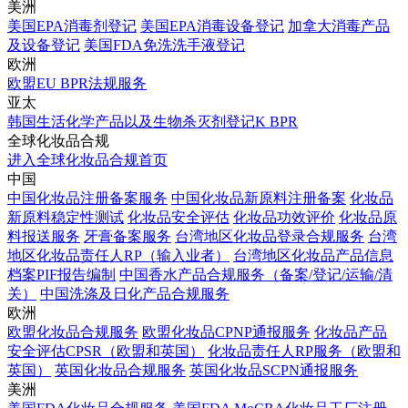
美洲
美国EPA消毒剂登记
美国EPA消毒设备登记
加拿大消毒产品
及设备登记
美国FDA免洗洗手液登记
欧洲
欧盟EU BPR法规服务
亚太
韩国生活化学产品以及生物杀灭剂登记K BPR
全球化妆品合规
进入全球化妆品合规首页
中国
中国化妆品注册备案服务
中国化妆品新原料注册备案
化妆品
新原料稳定性测试
化妆品安全评估
化妆品功效评价
化妆品原
料报送服务
牙膏备案服务
台湾地区化妆品登录合规服务
台湾
地区化妆品责任人RP（输入业者）
台湾地区化妆品产品信息
档案PIF报告编制
中国香水产品合规服务（备案/登记/运输/清
关）
中国洗涤及日化产品合规服务
欧洲
欧盟化妆品合规服务
欧盟化妆品CPNP通报服务
化妆品产品
安全评估CPSR（欧盟和英国）
化妆品责任人RP服务（欧盟和
英国）
英国化妆品合规服务
英国化妆品SCPN通报服务
美洲