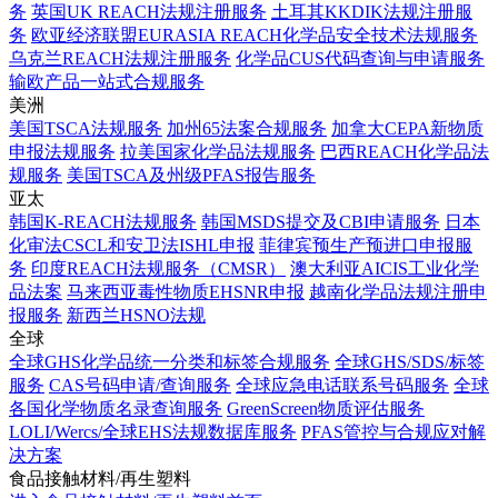
务
英国UK REACH法规注册服务
土耳其KKDIK法规注册服
务
欧亚经济联盟EURASIA REACH化学品安全技术法规服务
乌克兰REACH法规注册服务
化学品CUS代码查询与申请服务
输欧产品一站式合规服务
美洲
美国TSCA法规服务
加州65法案合规服务
加拿大CEPA新物质
申报法规服务
拉美国家化学品法规服务
巴西REACH化学品法
规服务
美国TSCA及州级PFAS报告服务
亚太
韩国K-REACH法规服务
韩国MSDS提交及CBI申请服务
日本
化审法CSCL和安卫法ISHL申报
菲律宾预生产预进口申报服
务
印度REACH法规服务（CMSR）
澳大利亚AICIS工业化学
品法案
马来西亚毒性物质EHSNR申报
越南化学品法规注册申
报服务
新西兰HSNO法规
全球
全球GHS化学品统一分类和标签合规服务
全球GHS/SDS/标签
服务
CAS号码申请/查询服务
全球应急电话联系号码服务
全球
各国化学物质名录查询服务
GreenScreen物质评估服务
LOLI/Wercs/全球EHS法规数据库服务
PFAS管控与合规应对解
决方案
食品接触材料/再生塑料