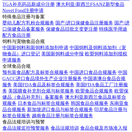
TGA补充药品新成分注册
澳大利亚/新西兰FSANZ新型食品
Novel Food注册申请
特殊食品注册与备案
婴幼儿配方乳粉合规服务
国产/进口保健食品注册服务
国产/进
口保健食品备案服务
保健食品旧批文变更注册
特殊医学用途
配方食品注册
饲料与宠物食品合规
中国新饲料和新饲料添加剂申请
中国饲料及饲料添加剂（宠
物食品）进口登记
美国新饲料成分申报
欧盟饲料添加剂授权
申请服务
全球食品合规
预包装食品配方及标签合规服务
中国进口食品合规服务
中国
GACC进口食品境外生产企业注册服务
中国港澳台食品合规
服务
美国FDA食品及标签合规服务
美国FDA食品工厂注册服
务
美国膳食补充剂合规与标签服务
欧盟食品合规服务
欧盟保
健品（食品补充剂）备案服务
澳大利亚新西兰食品及标签合
规服务
日本食品与标签合规服务
韩国食品合规服务
东南亚食
品合规服务
新加坡进口食品与标签合规服务
印尼食品注册与
标签合规服务
越南食品注册与标签合规服务
食品法规培训与预警
食品法规监控预警服务
食品法规培训
食品合规及市场准入报