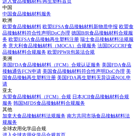
进入食品接触材料/再生塑料首页
中国
中国食品接触材料服务
欧洲
欧盟食品接触材料
欧盟EFSA食品接触材料新物质申报
欧盟食
品接触材料符合性声明DoC办理
德国BfR食品接触材料合规服
务
欧盟EFSA食品接触再生塑料注册
瑞士食品接触材料法规服
务
意大利食品接触材料（MOCA）合规服务
法国DGCCRF食
品接触材料合规服务
欧盟PPWR包装法合规
美洲
美国FDA食品接触材料（FCM）合规认证服务
美国FDA食品
接触通告FCN申请
美国食品接触材料符合性声明DoC办理
美
国食品接触再生塑料注册
美国FDA再生塑料无异议函NOL申
请
亚太
东盟食品接触材料（FCM）合规
日本JCII食品接触材料合规
服务
韩国MFDS食品接触材料合规服务
其他
加拿大食品接触材料法规服务
南方共同市场食品接触材料法
规服务
全球农用化学品合规
进入全球农用化学品合规首页