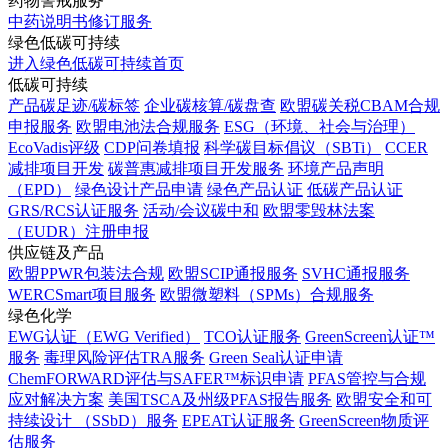
药物警戒服务
中药说明书修订服务
绿色低碳可持续
进入绿色低碳可持续首页
低碳可持续
产品碳足迹/碳标签
企业碳核算/碳盘查
欧盟碳关税CBAM合规
申报服务
欧盟电池法合规服务
ESG（环境、社会与治理）
EcoVadis评级
CDP问卷填报
科学碳目标倡议（SBTi）
CCER
减排项目开发
碳普惠减排项目开发服务
环境产品声明
（EPD）
绿色设计产品申请
绿色产品认证
低碳产品认证
GRS/RCS认证服务
活动/会议碳中和
欧盟零毁林法案
（EUDR）注册申报
供应链及产品
欧盟PPWR包装法合规
欧盟SCIP通报服务
SVHC通报服务
WERCSmart项目服务
欧盟微塑料（SPMs）合规服务
绿色化学
EWG认证（EWG Verified）
TCO认证服务
GreenScreen认证™
服务
毒理风险评估TRA服务
Green Seal认证申请
ChemFORWARD评估与SAFER™标识申请
PFAS管控与合规
应对解决方案
美国TSCA及州级PFAS报告服务
欧盟安全和可
持续设计 （SSbD）服务
EPEAT认证服务
GreenScreen物质评
估服务