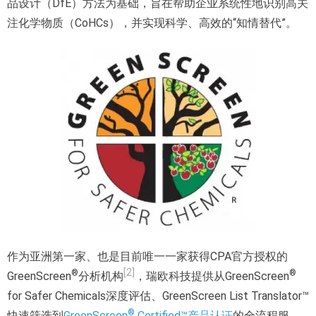
品设计（DfE）方法为基础，旨在帮助企业系统性地识别高关
注化学物质（CoHCs），并实现科学、高效的“知情替代”。
作为亚洲第一家、也是目前唯一一家获得CPA官方授权的
[2]
®
®
GreenScreen
分析机构
，瑞欧科技提供从GreenScreen
for Safer Chemicals深度评估、GreenScreen List Translator™
®
快速筛选到
GreenScreen
Certified™产品认证
的全流程服