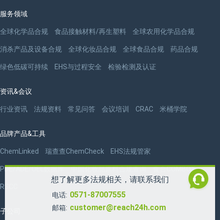
服务领域
全球化学品合规
食品接触材料/再生塑料
全球农用化学品合规
消杀产品及设备合规
全球化妆品合规
全球食品合规
药品合规
绿色低碳可持续
EHS与过程安全
检验检测及认证
资讯&会议
行业资讯
法规资料
常见问答
会议培训
CRAC
米桶学院
品牌产品&工具
ChemLinked
瑞查查ChemCheck
EHS法规管家
PDE/ADE/OEL数据库
中国化妆品原料合规查询
食合COMBOX
想了解更多法规相关，请联系我们
RSCC
0571-87007555
电话:
customer@reach24h.com
邮箱:
子公司