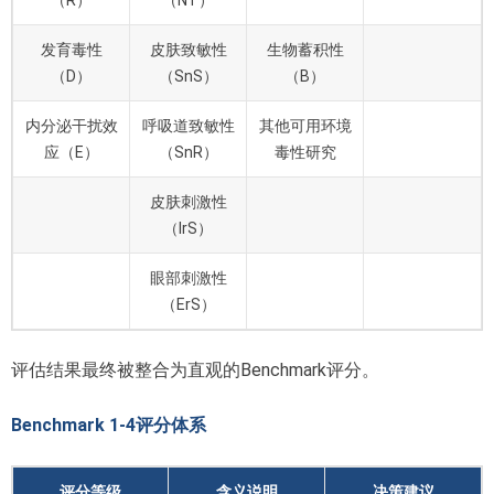
（R）
（NT）
发育毒性
皮肤致敏性
生物蓄积性
（D）
（SnS）
（B）
内分泌干扰效
呼吸道致敏性
其他可用环境
应（E）
（SnR）
毒性研究
皮肤刺激性
（IrS）
眼部刺激性
（ErS）
评估结果最终被整合为直观的Benchmark评分。
Benchmark 1-4评分体系
评分等级
含义说明
决策建议