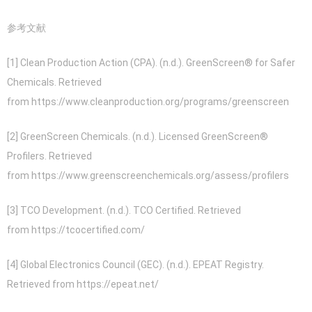
参考文献
[1] Clean Production Action (CPA). (n.d.). GreenScreen® for Safer
Chemicals. Retrieved
from https://www.cleanproduction.org/programs/greenscreen
[2] GreenScreen Chemicals. (n.d.). Licensed GreenScreen®
Profilers. Retrieved
from https://www.greenscreenchemicals.org/assess/profilers
[3] TCO Development. (n.d.). TCO Certified. Retrieved
from https://tcocertified.com/
[4] Global Electronics Council (GEC). (n.d.). EPEAT Registry.
Retrieved from https://epeat.net/