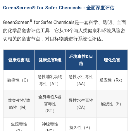
GreenScreen® for Safer Chemicals：全面深度评估
®
GreenScreen
for Safer Chemicals是一套科学、透明、全面
的化学品危害评估工具，它从18个与人类健康和环境风险密
切相关的危害节点，对目标物质进行系统性评估。
环境毒性&归
健康危害Ⅰ组
健康危害Ⅱ组
理化危害
趋
急性哺乳动物
急性水生毒性
致癌性（C）
反应性（Rx）
毒性（AT）
（AA）
全身毒性&器
致突变性/致
慢性水生毒性
官毒性
燃烧性（F）
畸性（M）
（CA）
（ST）
生殖毒性
神经毒性
持久性（P）