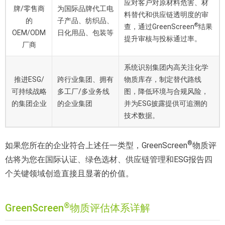
应对客户对原材料危害、材
牌/零售商
为国际品牌代工电
料替代和供应链透明度的审
的
子产品、纺织品、
®
查，通过GreenScreen
结果
OEM/ODM
日化用品、包装等
提升审核与投标通过率。
厂商
系统识别集团内高关注化学
推进ESG/
跨行业集团、拥有
物质库存，制定替代路线
可持续战略
多工厂/多业务线
图，降低环境与合规风险，
的集团企业
的企业集团
并为ESG披露提供可追溯的
技术数据。
®
如果您所在的企业符合上述任一类型，GreenScreen
物质评
估将为您在国际认证、绿色选材、供应链管理和ESG报告四
个关键领域创造直接且显著的价值。
®
GreenScreen
物质评估体系详解