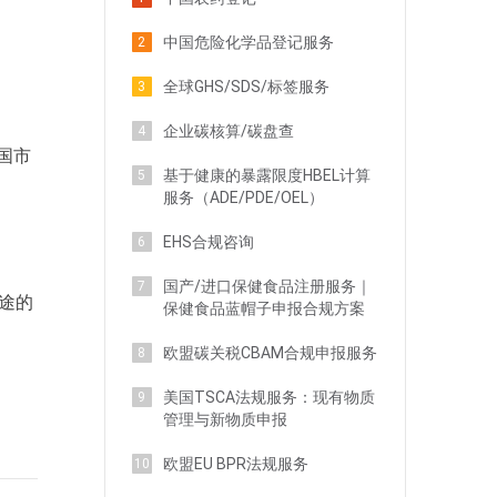
中国危险化学品登记服务
2
全球GHS/SDS/标签服务
3
企业碳核算/碳盘查
4
国市
基于健康的暴露限度HBEL计算
5
服务（ADE/PDE/OEL）
EHS合规咨询
6
国产/进口保健食品注册服务｜
7
途的
保健食品蓝帽子申报合规方案
欧盟碳关税CBAM合规申报服务
8
美国TSCA法规服务：现有物质
9
管理与新物质申报
欧盟EU BPR法规服务
10