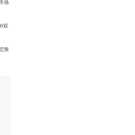
市场
的双
态预