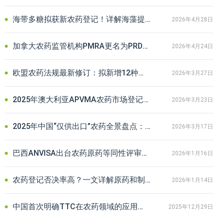
海带多糖拟获新农药登记！详解海藻提取物在中国的“农肥双轨”登记之路
2026年4月28日
加拿大农药监管机构PMRA更名为PRD，仍负责注册、评估等工作
2026年4月24日
欧盟农药法规最新修订：拟新增12种农药禁用助剂，农化企业请自查
2026年3月27日
2025年澳大利亚APVMA农药市场登记情况盘点｜中国企业出海布局指南
2026年3月23日
2025年中国“仅供出口”农药全景盘点：热门品种与出口市场分析
2026年3月17日
巴西ANVISA出台农药原药等同性评审新规：分级QSAR评估成合规关键
2026年1月16日
农药登记否决率高？一文详解原药和制剂的部分常见否决情形
2026年1月14日
中国首次明确TTC在农药领域的应用指南发布！填补杂质与代谢物的评估空白
2025年12月29日