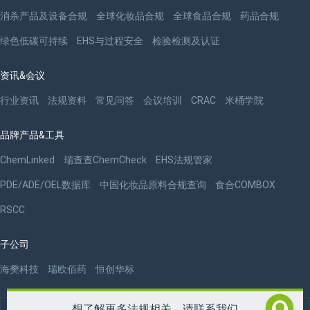
消杀产品及设备合规
全球化妆品合规
全球食品合规
药品合规
绿色低碳可持续
EHS与过程安全
检验检测及认证
资讯&会议
行业资讯
法规资料
常见问答
会议培训
CRAC
米桶学院
品牌产品&工具
ChemLinked
瑞查查ChemCheck
EHS法规管家
PDE/ADE/OEL数据库
中国化妆品原料合规查询
食合COMBOX
RSCC
子公司
海樊科技
瑞欧佰药
恒创华标
版权 ©2009-2026 杭州瑞欧科技有限公司
想了解更多法规相关，请联系我们