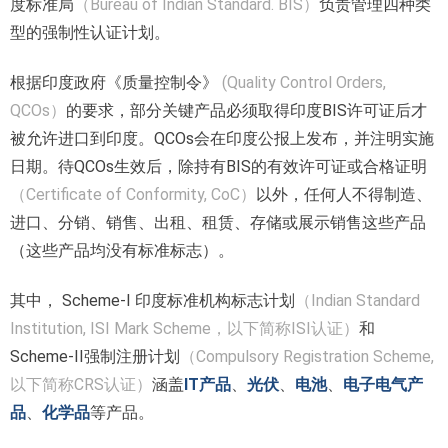
度标准局
（Bureau of Indian Standard. BIS）
负责管理四种类
型的强制性认证计划。
根据印度政府《质量控制令》
(Quality Control Orders,
QCOs）
的要求，部分关键产品必须取得印度BIS许可证后才
被允许进口到印度。QCOs会在印度公报上发布，并注明实施
日期。待QCOs生效后，除持有BIS的有效许可证或合格证明
（Certificate of Conformity, CoC）
以外，任何人不得制造、
进口、分销、销售、出租、租赁、存储或展示销售这些产品
（这些产品均没有标准标志）。
其中， Scheme-I 印度标准机构标志计划
（Indian Standard
Institution, ISI Mark Scheme，以下简称ISI认证）
和
Scheme-II强制注册计划
（Compulsory Registration Scheme,
以下简称CRS认证）
涵盖
IT产品
、
光伏
、
电池
、
电子电气产
品
、
化学品
等产品。