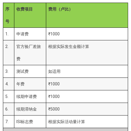
序
收费项目
费用（卢比）
号
1.
申请费
₹1000
2.
官方验厂差旅
根据实际发生金额计算
费
3.
测试费
如适用
4.
年费
₹1000
5.
续期申请费
₹1000
6.
续期滞纳金
₹5000
7.
ISI标志费
根据实际活动量计算