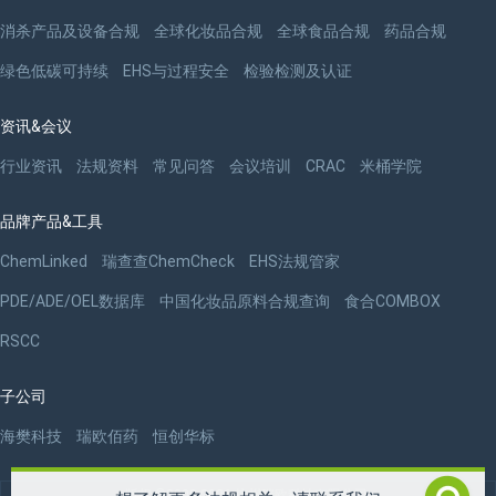
消杀产品及设备合规
全球化妆品合规
全球食品合规
药品合规
绿色低碳可持续
EHS与过程安全
检验检测及认证
资讯&会议
行业资讯
法规资料
常见问答
会议培训
CRAC
米桶学院
品牌产品&工具
ChemLinked
瑞查查ChemCheck
EHS法规管家
PDE/ADE/OEL数据库
中国化妆品原料合规查询
食合COMBOX
RSCC
子公司
海樊科技
瑞欧佰药
恒创华标
版权 ©2009-2026 杭州瑞欧科技有限公司