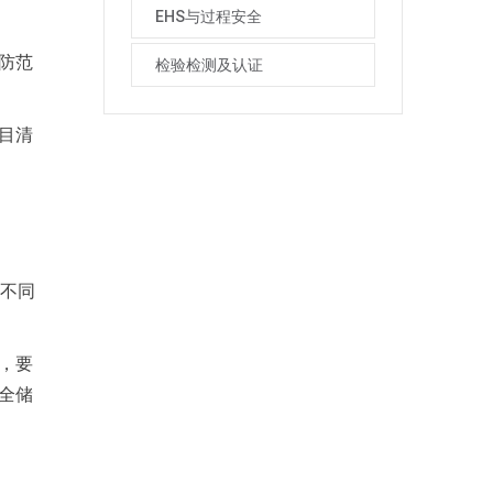
EHS与过程安全
防范
检验检测及认证
目清
择不同
，要
全储