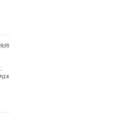
理化特
质、
24