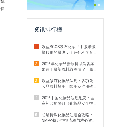
，统一
意见
资讯排行榜
欧盟SCCS发布化妆品中微米级
1
颗粒银的最终安全评估科学意
见
2026年化妆品新原料取消备案
2
加速？最新原料取消情况汇总
一览
欧盟修订化妆品法规：多项化
3
妆品原料禁用、限用及准用物
质清单调整
2026中国化妆品法规动态：国
4
家药监局修订《化妆品安全技
术规范》（5月）
防晒特殊化妆品注册全攻略：
5
NMPA特证申报流程与核心资料
清单