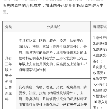
历史的原料的合规成本，加速国外已使用化妆品原料进入中
国。
分类
分类描述
毒理学试
1.急性经
不具有防腐、防晒、着色、染发、祛斑美白、
2.皮肤和
防脱发、祛痘、抗皱（物理性抗皱除外）、去
3.皮肤变
屑、除臭功能的新原料，且能够提供充分的证
4.皮肤光
具有
据材料证明该原料在境外上市化妆品中已有
三
要）；
三年
年以上
安全使用历史的，应当提交上述第
1
～
6
5.皮肤光
以上
项毒理学试验资料
收需要）
安全
6.致突变
使用
7.亚慢性
具有防腐、防晒、着色、染发、祛斑美白、防
历史
8.致畸试
脱发、祛痘、抗皱（物理性抗皱除外）、去
新原
9.慢性毒
屑、除臭功能，且能够提供充分的证据材料证
料
10.吸入
明该原料在境外上市化妆品中已有
三年以上
安
要）；