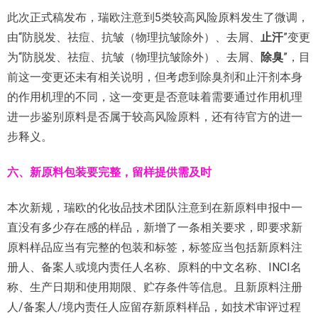
此次正式稿发布，瑞欧注意到5类较高风险原料发生了微调，
由“防脱发、祛痘、抗皱（物理抗皱除外）、去屑、
止汗
”变更
为“防脱发、祛痘、抗皱（物理抗皱除外）、去屑、
除臭
”，目
前这一变更还未有相关说明，但考虑到除臭剂和止汗剂本身
的作用机理的不同，这一变更是否意味着需要通过作用机理
进一步鉴别原料是否属于较高风险原料，还有待官方的进一
步释义。
六、
新原料包装要完整，留样提供需及时
本次新规，瑞欧的化妆品技术团队注意到在新原料申报中一
直没有多少存在感的样品，新增了一条相关要求，即要求新
原料样品应当有完整的包装和标签，标签应当包括新原料注
册人、备案人或境内责任人名称、原料的中文名称、INCI名
称、生产日期和使用期限、贮存条件等信息。且新原料注册
人/备案人/境内责任人应留存新原料样品，如技术审评过程