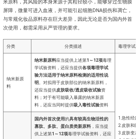
米原料，其风险的本身来源于其粒径较小，能够穿过生物膜
屏障，微量可进入血液，并可能引起细胞DNA损伤和凋亡，
与常规化妆品原料存在巨大差异，因此无论是否为国内外首
次使用，都需采用从严管理的要求。
分类
分类描述
毒理学试
纳米新原料
应当提供上述第
1
～
12
项
毒理
学试验资料，还应当提供
各项毒理学试
验方法适用于纳米原料检测的适用性说
纳米新原
明
。对拟用于皮肤部位的纳米新原料，
料
还应当提供
皮肤吸收
/
透皮吸收试验
资
料；对于有可能吸入暴露的纳米新原
料，还应当同时提供
吸入毒性试验
资料
1.急性经
国内外首次使用
的
具有较高生物活性的
2.皮肤和
寡肽、多肽、蛋白质类新原料
，应当提
3.皮肤变
供上述第
1
～
12
项
毒理学试验资料，还应