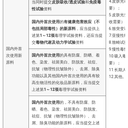
4.皮肤光
当同时提交
皮肤吸收
/
透皮试验
和
免疫毒
要）；
性试验
资料
5.皮肤光
国内外首次使用
的
有健康危害效应（不
收需要）
包括局部毒性）的新原料
，应当提供上
6.致突变
述第
1
～
12
项
毒理学试验资料，还应当提
7.亚慢性
交
毒物代谢及动力学试验
资料
8.致畸试
国内外首
9.慢性毒
国内外首次使用
的具有防腐、防晒、着
次使用新
10.吸入
色、染发、祛斑美白、防脱发、祛痘、
原料
要）；
抗皱（物理性抗皱除外）、去屑、除臭
11.长期
功能以及其他国内外首次使用的具有较
12.其他。
高生物活性的化妆品新原料，应当提交
上述第
1
～
12
项
毒理学试验资料
国内外首次使用
的，不具有防腐、防
晒、着色、染发、祛斑美白、防脱发、
祛痘、抗皱（物理性抗皱除外）、去
屑、除臭功能的新原料，应当提交上述