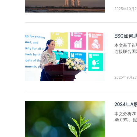
制气候风险
2025年10月
ESG如
本文基于崔
连接联合国
企业构成，
成对标国际
ESG体系。
2025年9月2
2024年
本文分析2
46.09%。
展重要性评
情况。气候