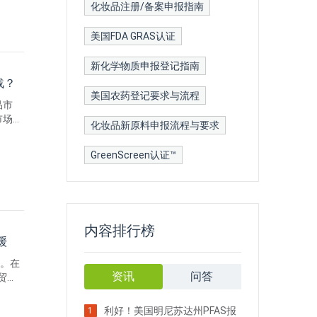
化妆品注册/备案申报指南
美国FDA GRAS认证
新化学物质申报登记指南
战？
美国农药登记要求与流程
品市
市场、
化妆品新原料申报流程与要求
力，瑞
is
GreenScreen认证™
内容排行榜
缓
动。在
资讯
问答
贸易
求披
求还强
利好！美国明尼苏达州PFAS报
1