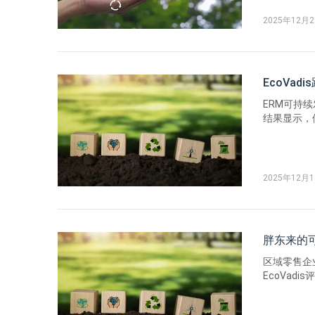
业应用指南
2025年12月
EcoVa
ERM可持续发展
结果显示，
告指出，供应
标准互操作
2025年12月
胖东来的可
区域零售企
EcoVa
策与成本风
值；商业道