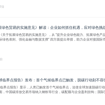
17日
展绿色贸易的实施意见》解读：企业如何抓住机遇，应对绿色挑
《关于拓展绿色贸易的实施意见》，从 “提升企业绿色能力、拓展绿色产
际绿色准则、强化金融与数据支撑” 四方面提出举措，助力企业对接国际
垒，推动 “双碳” 目标与外贸高质量发展。为帮助出口企业提升绿色竞争
大核心绿色服务：CBAM服务；产品碳足迹服务；ESG报告编制；Ecovad
CDP评级填报。
6日
5全球临界点报告》发布：首个气候临界点已触发，脱碳行动刻不容
全球临界点报告》显示，人类已触发首个气候临界点，迫使全球加速脱碳行
面，中国碳排放交易市场纳入钢铁等行业，碳配额与企业盈利挂钩；国际
BAM及多国类似措施将 “碳足迹” 变为贸易通行证，《欧盟新电池法》也要
资本市场则以ESG评级为价值标尺，影响企业融资成本与估值，TCFD要