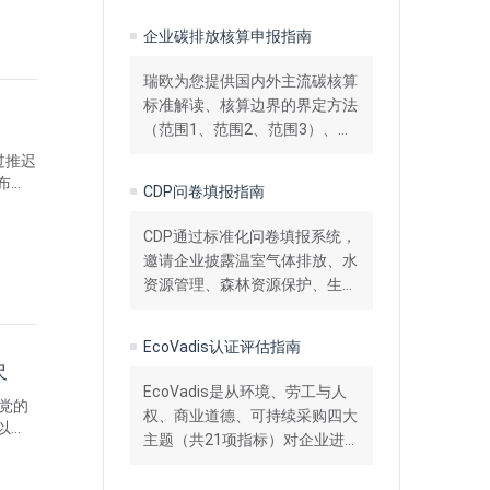
解读、生命周期评价（LCA）方
企业碳排放核算申报指南
法指南、最新政策动态及第三方
核查认证服务。
瑞欧为您提供国内外主流碳核算
标准解读、核算边界的界定方法
（范围1、范围2、范围3）、最
新政策动态以及碳盘查、碳核查
过推迟
与碳管理一站式技术服务，助力
布再
CDP问卷填报指南
企业精准摸清碳家底，制定有效
和基
减排策略。
准则
CDP通过标准化问卷填报系统，
邀请企业披露温室气体排放、水
资源管理、森林资源保护、生物
多样性等关键环境信息。瑞欧可
提供最新CDP问卷评分标准解
EcoVadis认证评估指南
读、各模块高分应答技巧、数据
尺
收集方法及专业披露咨询服务。
EcoVadis是从环境、劳工与人
党的
权、商业道德、可持续采购四大
以
主题（共21项指标）对企业进行
中国特
综合评估。提供最新EcoVadis
点行
问卷解读、各维度评分标准分