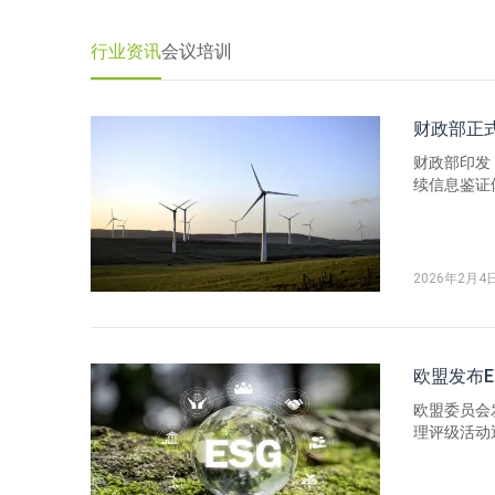
行业资讯
会议培训
财政部正
财政部印发
续信息鉴证
证业务的概
度，以适应
先行、循序
2026年2月4
欧盟发布
欧盟委员会发
理评级活动
构的罚款和
按日定期罚