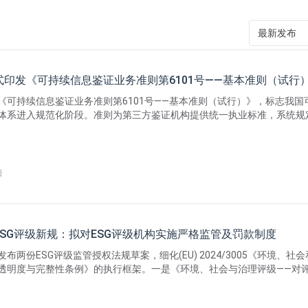
最新发布
式印发《可持续信息鉴证业务准则第6101号——基本准则（试行
《可持续信息鉴证业务准则第6101号——基本准则（试行）》，标志我国
体系进入规范化阶段。准则为第三方鉴证机构提供统一执业标准，系统规
念、目标、质量管理及各环节要求，并引入“合理保证”和“有限保证”两种
不同企业和信息重要性需求。准则现阶段为自愿试行，将通过区分重点、
渐进的方式逐步推开。
日
ESG评级新规：拟对ESG评级机构实施严格监管及罚款制度
布两份ESG评级监管授权法规草案，细化(EU) 2024/3005《环境、社
透明度与完整性条例》的执行框架。一是《环境、社会与治理评级——对
定期罚款》，赋予ESMA对违规ESG评级机构处以最高年净营业额10%的
款的权力。二是《环境、社会与治理评级——评级机构的监督费》，明确