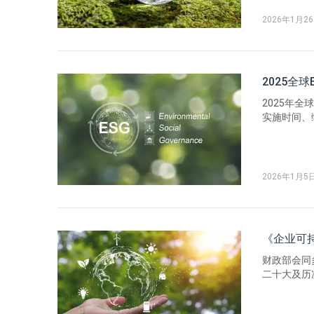
本由评级机
2026年1月2
2025全
2025年全
实施时间、
次退出《巴
金ESG信
与气候准则
2026年1月5
《企业可
财政部会同
二十大及历
《基本准则
色框架，坚