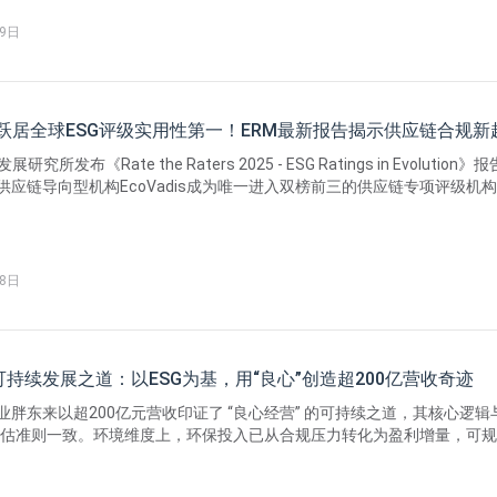
。
29日
dis跃居全球ESG评级实用性第一！ERM最新报告揭示供应链合规新
研究所发布《Rate the Raters 2025 - ESG Ratings in Evolution》
供应链导向型机构EcoVadis成为唯一进入双榜前三的供应链专项评级机
链合规成为企业ESG工作的核心难点，企业更青睐能与ESRS、ISSB、G
、数据可复用的评级工具，主动型评级因数据可验证而更受信任。
18日
持续发展之道：以ESG为基，用“良心”创造超200亿营收奇迹
业胖东来以超200亿元营收印证了 “良心经营” 的可持续之道，其核心逻辑
dis评估准则一致。环境维度上，环保投入已从合规压力转化为盈利增量，可
险；劳工与人权维度，善待员工能降低离职及管理成本，还能激发员工创
德与可持续采购维度，恪守道德可避免合规处罚，供应链可持续布局能带