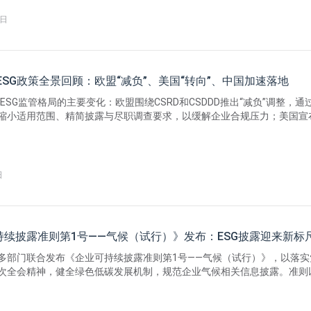
构承担。
6日
球ESG政策全景回顾：欧盟“减负”、美国“转向”、中国加速落地
球ESG监管格局的主要变化：欧盟围绕CSRD和CSDDD推出“减负”调整，通
缩小适用范围、精简披露与尽职调查要求，以缓解企业合规压力；美国宣
黎协定》，但在国内通过SEC气候披露规则和反漂绿细则强化对上市公司
息披露的实质监管；中国则加快构建统一的可持续披露准则体系，出台基本
。
日
持续披露准则第1号——气候（试行）》发布：ESG披露迎来新标
多部门联合发布《企业可持续披露准则第1号——气候（试行）》，以落实
次全会精神，健全绿色低碳发展机制，规范企业气候相关信息披露。准则
》为基础，采用“治理、战略、风险和机遇管理、指标和目标”加“影响”的
持国际趋同与中国特色相结合，兼顾各行业通用要求，并计划配套制定重