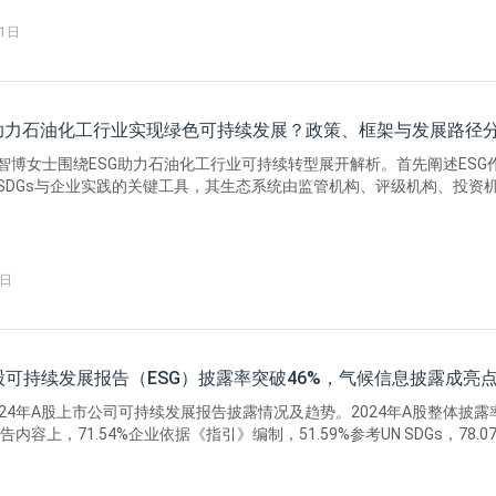
披露。
21日
何助力石油化工行业实现绿色可持续发展？政策、框架与发展路径
智博女士围绕ESG助力石油化工行业可持续转型展开解析。首先阐述ESG
SDGs与企业实践的关键工具，其生态系统由监管机构、评级机构、投资
且在中国加速成熟。接着指出中国ESG发展以 “自上而下” 政策驱动为特征
标准与立足国情的双重路径。随后聚焦石油化工行业，详解CPCIF主导构
3日
A股可持续发展报告（ESG）披露率突破46%，气候信息披露成亮
024年A股上市公司可持续发展报告披露情况及趋势。2024年A股整体披露
报告内容上，71.54%企业依据《指引》编制，51.59%参考UN SDGs，78.0
估，员工权益、反腐败等六大议题覆盖率超90%，84.52%披露利益相关
信息披露成最大亮点：812家公司采用 “治理、战略、风险管理、指标和目