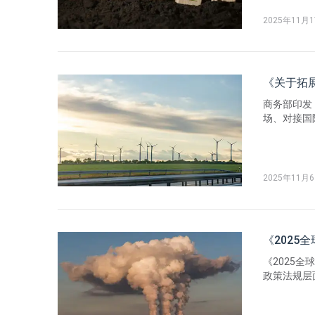
牌溢价。
2025年11月
《关于拓
商务部印发
场、对接国
避开绿色壁
欧科技提供五
评级辅导；
2025年11月
《202
《2025
政策法规层
中，欧盟C
露碳足迹；