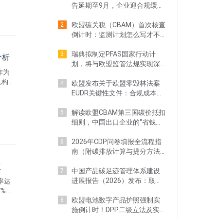
告延期至9月，企业迎合规缓冲
期
欧盟碳关税（CBAM）首次核查
2
倒计时：监测计划怎么写才不
踩坑？
瑞典拟制定PFAS国家行动计
3
分析
划，将与欧盟监管法规实现深
作为
度协同
机构及
欧盟发布关于欧盟零毁林法案
4
，形
EUDR关键性文件：合规成本预
建的
计骤降75%
解读欧盟CBAM第三国碳价抵扣
5
细则，中国出口企业的“省钱红
利”在哪？
2026年CDP问卷填报全流程指
6
南（附碳排放计算与提分方法
分享）
点
中国产品碳足迹管理体系建设
7
进展报告（2026）发布：取得
率达
阶段性成效
7%开
欧盟电池数字产品护照强制实
8
方沟通
施倒计时！DPP二级立法及实
标”