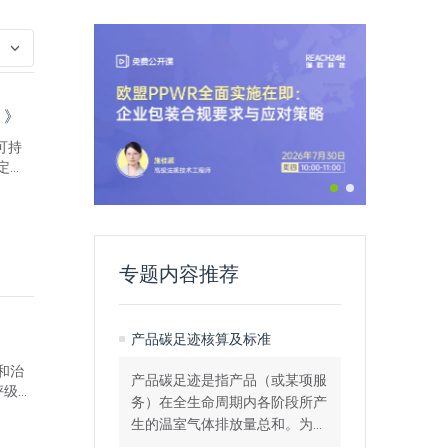
）》
可持
定鉴
保证程
试点
专题内容推荐
产品碳足迹核算及标准
会和治
产品碳足迹是指产品（或某项服
评级机
务）在全生命周期内各阶段所产
罚款及
生的温室气体排放量总和。为您
监管成
提供产品碳足迹核算的国际标准