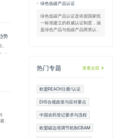
绿色低碳产品认证
析、高效应答策略及证据准备指
导等全方位技术服务。
绿色低碳产品认证是依据国家统
一标准建立的权威认证制度，涵
盖绿色产品与低碳产品两类认
趋势
证。提供最新认证政策解读、绿
色产品认证/低碳产品认证申请
报告。
指南、碳足迹核算支持及全流程
构。报
技术咨询服务。
RI等
热门专题
查看全部
欧盟REACH注册/认证
EHS合规政策与应对要点
与
中国农药登记要求与流程
规避政
造价
欧盟碳边境调节机制CBAM
来品