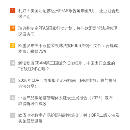
利好！美国明尼苏达州PFAS报告延期至9月，企业迎合规
1
缓冲期
瑞典拟制定PFAS国家行动计划，将与欧盟监管法规实现
2
深度协同
欧盟发布关于欧盟零毁林法案EUDR关键性文件：合规成
3
本预计骤降75%
解读欧盟CBAM第三国碳价抵扣细则，中国出口企业的
4
“省钱红利”在哪？
2026年CDP问卷填报全流程指南（附碳排放计算与提分
5
方法分享）
中国产品碳足迹管理体系建设进展报告（2026）发布：
6
取得阶段性成效
欧盟电池数字产品护照强制实施倒计时！DPP二级立法及
7
实施最新进展