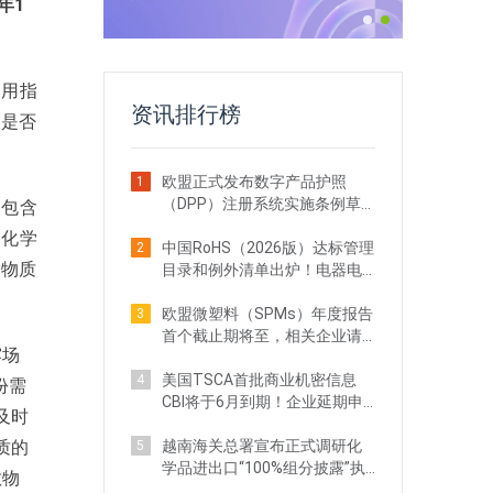
年1
使用指
资讯排行榜
）是否
欧盟正式发布数字产品护照
1
（DPP）注册系统实施条例草
是包含
案！出口企业注意
的化学
中国RoHS（2026版）达标管理
2
的物质
目录和例外清单出炉！电器电
子企业需关注
欧盟微塑料（SPMs）年度报告
3
首个截止期将至，相关企业请
露场
立即行动
美国TSCA首批商业机密信息
4
份需
CBI将于6月到期！企业延期申
及时
请全攻略
质的
越南海关总署宣布正式调研化
5
学品进出口“100%组分披露”执
敏物
法现状