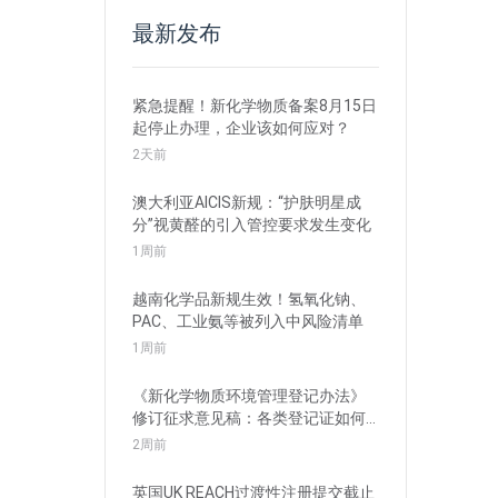
最新发布
紧急提醒！新化学物质备案8月15日
起停止办理，企业该如何应对？
2天前
澳大利亚AICIS新规：“护肤明星成
分”视黄醛的引入管控要求发生变化
1周前
越南化学品新规生效！氢氧化钠、
PAC、工业氨等被列入中风险清单
1周前
《新化学物质环境管理登记办法》
修订征求意见稿：各类登记证如何
衔接？
2周前
英国UK REACH过渡性注册提交截止