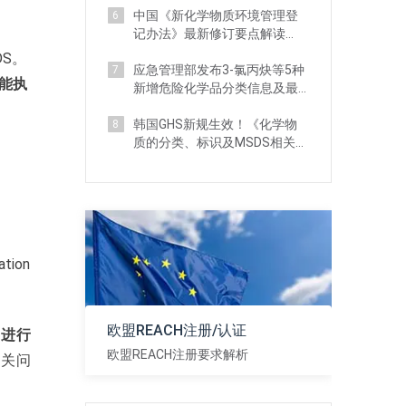
中国《新化学物质环境管理登
6
记办法》最新修订要点解读
（附对比分析）
DS。
应急管理部发布3-氯丙炔等5种
7
不能执
新增危险化学品分类信息及最
新监管要求
韩国GHS新规生效！《化学物
8
质的分类、标识及MSDS相关标
准》 详解
ion
欧盟REACH注册/认证
要进行
欧盟REACH注册要求解析
相关问
查看