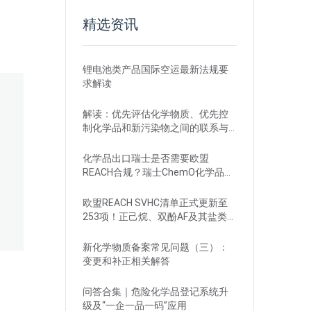
精选资讯
锂电池类产品国际空运最新法规要
求解读
解读：优先评估化学物质、优先控
制化学品和新污染物之间的联系与
区别
化学品出口瑞士是否需要欧盟
REACH合规？瑞士ChemO化学品法
规新要求！
欧盟REACH SVHC清单正式更新至
253项！正己烷、双酚AF及其盐类物
质列入
新化学物质备案常见问题（三）：
变更和补正相关解答
问答合集｜危险化学品登记系统升
级及“一企一品一码”应用