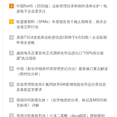
中国RoHS（2026版）达标管理目录和例外清单出炉！电
2
器电子企业需关注
欧盟微塑料（SPMs）年度报告首个截止期将至，相关企
3
业请立即行动
美国TSCA首批商业机密信息CBI将于6月到期！企业延期
4
申请全攻略
越南海关总署宣布正式调研化学品进出口“100%组分披
5
露”执法现状
中国《新化学物质环境管理登记办法》最新修订要点解读
6
（附对比分析）
应急管理部发布3-氯丙炔等5种新增危险化学品分类信息
7
及最新监管要求
韩国GHS新规生效！《化学物质的分类、标识及MSDS相
8
关标准》 详解
美国法院最新判决！十溴二苯醚（decaBDE）限制规则
9