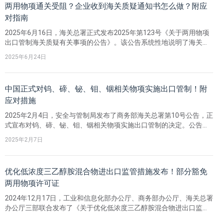
两用物项通关受阻？企业收到海关质疑通知书怎么做？附应
对指南
2025年6月16日，海关总署正式发布2025年第123号《关于两用物项
出口管制海关质疑有关事项的公告》。该公告系统性地说明了海关质
疑审查操作流程，明确了企业合规义务要点，特别指出：在海关启动
2025年6月24日
鉴别或质疑审查程序期间，相关出口货物将不予放行。
中国正式对钨、碲、铋、钼、铟相关物项实施出口管制！附
应对措施
2025年2月4日，安全与管制局发布了商务部海关总署第10号公告，正
式宣布对钨、碲、铋、钼、铟相关物项实施出口管制的决定。​公告自
宣布之日起（2月4日）正式实施，《中华人民共和国两用物项出口管
2025年2月7日
制清单》同步予以更新。
优化低浓度三乙醇胺混合物进出口监管措施发布！部分豁免
两用物项许可证
2024年12月17日，工业和信息化部办公厅、商务部办公厅、海关总署
办公厅三部联合发布了《关于优化低浓度三乙醇胺混合物进出口监管
措施（2024年版）的通知》，该公告自2025年1月1日起实施。