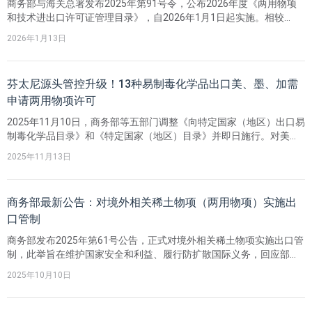
商务部与海关总署发布2025年第91号令，公布2026年度《两用物项
和技术进出口许可证管理目录》，自2026年1月1日起实施。相较
2025年版，新目录对易制毒化学品进出口、专用材料出口等作出重要
2026年1月13日
调整，并细化商品条目及新增或修改部分HS编码。企业申报进出口时
应以目录物项描述为准，如对是否受管制存疑应向商务部申请预确认
以降低合规风险。
芬太尼源头管控升级！13种易制毒化学品出口美、墨、加需
申请两用物项许可
2025年11月10日，商务部等五部门调整《向特定国家（地区）出口易
制毒化学品目录》和《特定国家（地区）目录》并即日施行。对美
国、墨西哥、加拿大新增13种易制毒化学品出口管制，出口需办理“两
2025年11月13日
用物项和技术出口许可证”；对缅甸、老挝、阿富汗的41种化学品管理
要求不变，仍需许可。调整旨在加强芬太尼源头管控。
商务部最新公告：对境外相关稀土物项（两用物项）实施出
口管制
商务部发布2025年第61号公告，正式对境外相关稀土物项实施出口管
制，此举旨在维护国家安全和利益、履行防扩散国际义务，回应部分
境外组织将中国稀土物项用于军事等敏感领域的问题。公告明确三类
2025年10月10日
管制物项：一是含原产中国特定稀土物项的境外制成品；二是用中国
稀土相关技术在境外生产的特定物项；三是原产中国的特定稀土物
项。