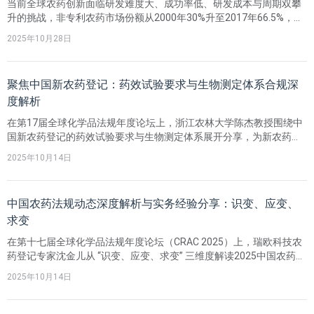
当前全球农药创新面临研发难度大、成功率低、研发成本与周期双攀
升的挑战，非专利农药市场份额从2000年30%升至2017年66.5%，成
为国内农药企业的重要战略方向，但需突破简单仿制，聚焦精准选品
2025年10月28日
与合规登记。合规登记路径有四种：新农药登记；非相同原药登记；
相同原药登记（授权）；相同原药登记（自行认定）。
聚焦中国新农药登记：药效试验要求与生物测定体系合规深
度解析
在第17届全球化学品法规年度论坛上，浙江农林大学陈杰教授围绕中
国新农药登记的药效试验要求与生物测定体系展开分享，为新农药合
规登记提供关键技术指引。新农药登记药效评价核心包含五方面：一
2025年10月14日
是药效试验资料；二是抗性风险评估资料；三是效益分析；四是综合
评估报告；五是其他补充资料。生物测定体系贯穿新农药研发全流
程，其中活性筛选是核心。
中国农药法规动态深度解析与实务经验分享：识变、应变、
求变
在第十七届全球化学品法规年度论坛（CRAC 2025）上，瑞欧科技农
药登记专家沈金儿从 “识变、应变、求变” 三维度解读2025中国农药登
记新格局。“识变” 层面，2025年农业农村部修订《农药登记管理办
2025年10月14日
法》等核心文件。“应变” 层面，针对登记痛点给出实战策略。“求变”
层面，瑞欧科技引入AI重塑登记流程，应用于政策情报监控、技术知
识沉淀、文本工作自动化、数据分析决策等。