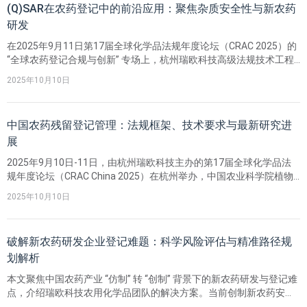
(Q)SAR在农药登记中的前沿应用：聚焦杂质安全性与新农药
研发
在2025年9月11日第17届全球化学品法规年度论坛（CRAC 2025）的
“全球农药登记合规与创新” 专场上，杭州瑞欧科技高级法规技术工程
师胡伟女士，围绕《(Q) SAR 在农药登记中的前沿应用：聚焦杂质安
2025年10月10日
全性与新农药研发》主题展开演讲，深入解析(Q) SAR技术价值。
中国农药残留登记管理：法规框架、技术要求与最新研究进
展
2025年9月10日-11日，由杭州瑞欧科技主办的第17届全球化学品法
规年度论坛（CRAC China 2025）在杭州举办，中国农业科学院植物
保护研究所董丰收研究员受邀解读中国农药残留试验要求与技术研究
2025年10月10日
新进展，展现我国在该领域的监管完善与技术突破。
破解新农药研发企业登记难题：科学风险评估与精准路径规
划解析
本文聚焦中国农药产业 “仿制” 转 “创制” 背景下的新农药研发与登记难
点，介绍瑞欧科技农用化学品团队的解决方案。当前创制新农药安全
性为登记关键，瑞欧构建科学评估体系，核心服务包括：基于安全性