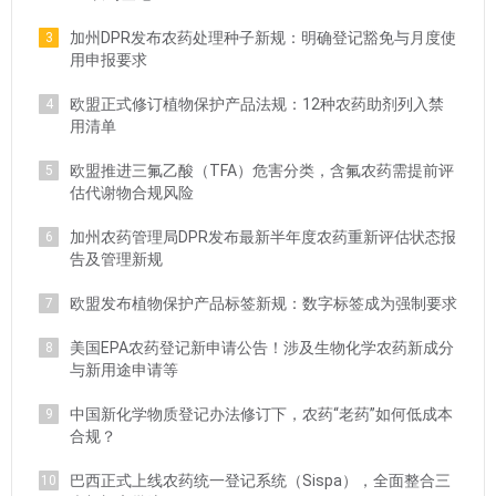
加州DPR发布农药处理种子新规：明确登记豁免与月度使
3
用申报要求
欧盟正式修订植物保护产品法规：12种农药助剂列入禁
4
用清单
欧盟推进三氟乙酸（TFA）危害分类，含氟农药需提前评
5
估代谢物合规风险
加州农药管理局DPR发布最新半年度农药重新评估状态报
6
告及管理新规
欧盟发布植物保护产品标签新规：数字标签成为强制要求
7
美国EPA农药登记新申请公告！涉及生物化学农药新成分
8
与新用途申请等
中国新化学物质登记办法修订下，农药“老药”如何低成本
9
合规？
巴西正式上线农药统一登记系统（Sispa），全面整合三
10