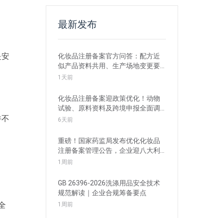
最新发布
是安
化妆品注册备案官方问答：配方近
似产品资料共用、生产场地变更要
点解读
1天前
化妆品注册备案迎政策优化！动物
试验、原料资料及跨境申报全面调
整
并不
6天前
重磅！国家药监局发布优化化妆品
注册备案管理公告，企业迎八大利
好
1周前
GB 26396-2026洗涤用品安全技术
规范解读｜企业合规筹备要点
全
1周前