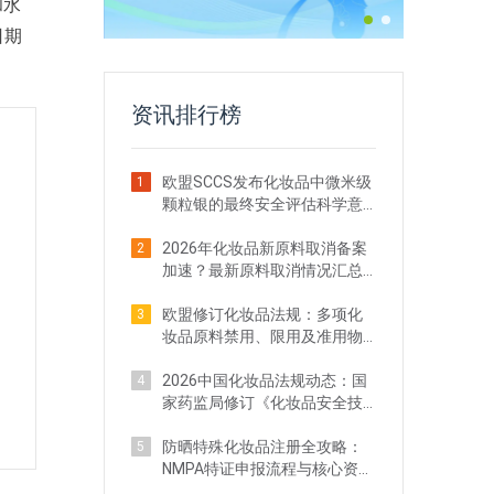
和水
日期
资讯排行榜
欧盟SCCS发布化妆品中微米级
1
颗粒银的最终安全评估科学意
见
2026年化妆品新原料取消备案
2
加速？最新原料取消情况汇总
一览
欧盟修订化妆品法规：多项化
3
妆品原料禁用、限用及准用物
质清单调整
2026中国化妆品法规动态：国
4
家药监局修订《化妆品安全技
术规范》（5月）
防晒特殊化妆品注册全攻略：
5
NMPA特证申报流程与核心资料
清单