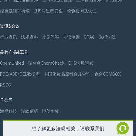
绿色低碳可持续
EHS与过程安全
检验检测及认证
资讯&会议
行业资讯
法规资料
常见问答
会议培训
CRAC
米桶学院
品牌产品&工具
ChemLinked
瑞查查ChemCheck
EHS法规管家
PDE/ADE/OEL数据库
中国化妆品原料合规查询
食合COMBOX
RSCC
子公司
海樊科技
瑞欧佰药
恒创华标
版权 ©2009-2026 杭州瑞欧科技有限公司
想了解更多法规相关，请联系我们
浙ICP备09077087号-3