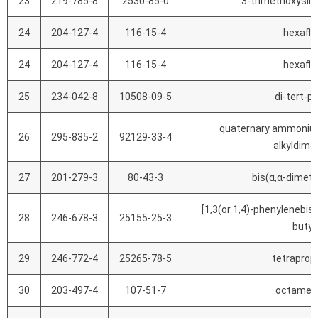
23
219-785-8
2530-85-0
3-trimethoxysily
24
204-127-4
116-15-4
hexafl
24
204-127-4
116-15-4
hexafl
25
234-042-8
10508-09-5
di-tert-p
quaternary ammonium
26
295-835-2
92129-33-4
alkyldimet
27
201-279-3
80-43-3
bis(α,α-dimeth
[1,3(or 1,4)-phenylenebis
28
246-678-3
25155-25-3
butyl
29
246-772-4
25265-78-5
tetrapro
30
203-497-4
107-51-7
octameth