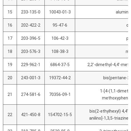
15
233-135-0
10043-01-3
alumini
16
202-422-2
95-47-6
o-
17
203-396-5
106-42-3
p-
18
203-576-3
108-38-3
m-
19
229-962-1
6864-37-5
2,2'-dimethyl-4,4'-met
20
243-001-3
19372-44-2
bis(pentane-2
1-[4-(1,1-dimeth
21
274-581-6
70356-09-1
methoxyphenyl
bis(2-ethylhexyl) 4,4’
22
421-450-8
154702-15-5
anilino]-1,3,5-triazine