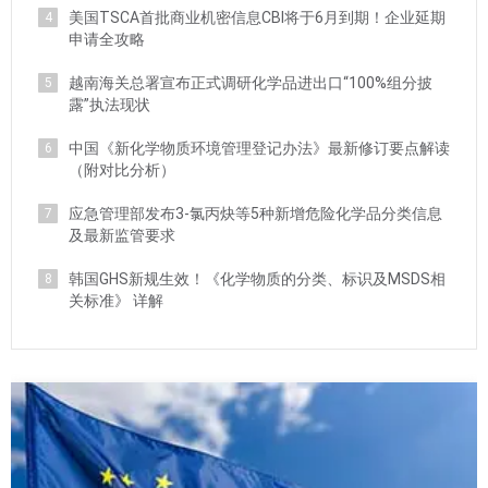
美国TSCA首批商业机密信息CBI将于6月到期！企业延期
4
申请全攻略
越南海关总署宣布正式调研化学品进出口“100%组分披
5
露”执法现状
中国《新化学物质环境管理登记办法》最新修订要点解读
6
（附对比分析）
应急管理部发布3-氯丙炔等5种新增危险化学品分类信息
7
及最新监管要求
韩国GHS新规生效！《化学物质的分类、标识及MSDS相
8
关标准》 详解