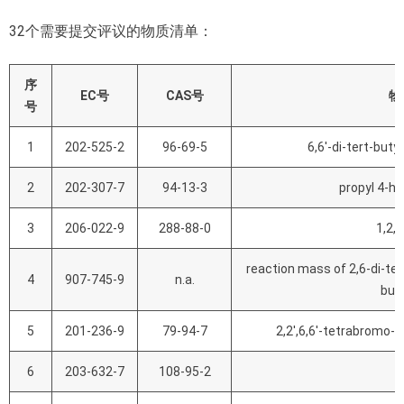
32个需要提交评议的物质清单：
序
EC
号
CAS
号
物
号
1
202-525-2
96-69-5
6,6'-di-tert-buty
2
202-307-7
94-13-3
propyl 4-h
3
206-022-9
288-88-0
1,2,4
reaction mass of 2,6-di-tert
4
907-745-9
n.a.
but
5
201-236-9
79-94-7
2,2',6,6'-tetrabromo-4
6
203-632-7
108-95-2
p