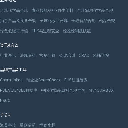
服务领域
全球化学品合规
食品接触材料/再生塑料
全球农用化学品合规
消杀产品及设备合规
全球化妆品合规
全球食品合规
药品合规
绿色低碳可持续
EHS与过程安全
检验检测及认证
资讯&会议
行业资讯
法规资料
常见问答
会议培训
CRAC
米桶学院
品牌产品&工具
ChemLinked
瑞查查ChemCheck
EHS法规管家
PDE/ADE/OEL数据库
中国化妆品原料合规查询
食合COMBOX
RSCC
子公司
海樊科技
瑞欧佰药
恒创华标