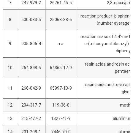
7
247-979-2
26761-45-5
2,3-epoxypro
reaction product: bisphenol-
8
500-033-5
25068-38-6
(number average m
reaction mass of 4,4'-meth
9
905-806-4
n.a.
o-(p-isocyanatobenzyl) p
diphenyl
resin acids and rosin aci
10
264-848-5
64365-17-9
pentaeryt
resin acids and rosin aci
11
266-042-9
65997-13-9
glyce
12
204-317-7
119-36-8
methyl
13
215-477-2
1327-41-9
aluminium 
14
231-208-1
7446-70-0
alumini