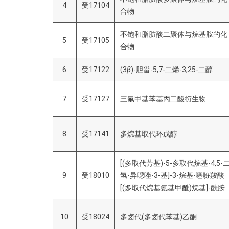
4
受17104
合物
不饱和脂肪酸二聚体与烷基胺的化
5
受17105
合物
6
受17122
(3
β
)-胆甾-5,7-二烯-3,25-二醇
7
受17127
三氟甲基苯基丙二酸衍生物
8
受17141
多烷基取代环戊醇
[(多取代芳基)-5-多取代烷基-4,5-
9
受18010
氢-异噁唑-3-基]-3-烷基-噻吩羧酸
[(多取代烷基氨基甲酰)烷基]-酰胺
10
受18024
多卤代(多卤代苯基)乙酮