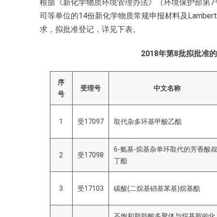
根据《新化学物质环境管理办法》（环境保护部第7
司等单位的14份新化学物质常规申报材料及Lambert
求，拟批准登记，详见下表。
2018年第8批拟批
序
受理号
中文名称
号
1
受17097
取代杂多环基甲酸乙酯
6-氨基-烷基杂单环取代的芳香酸
2
受17098
丁酯
3
受17103
碳酸(二烷基硝基苯基)烷基酯
不饱和脂肪酸多聚体与烷基胺的化