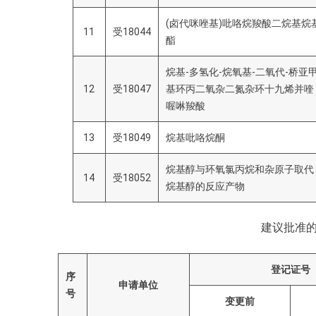
(卤代咪唑基)吡咯烷羧酸二烷基烷
11
受18044
酯
烷基-多氢化-烷氧基-二氧代-桥亚
12
受18047
基环丙二氧杂二氮杂环十九烯并喹
喔啉羧酸
13
受18049
烷基吡咯烷酮
烷基醇与环氧氯丙烷和杂原子取代
14
受18052
烷基醇的反应产物
建议批准
登记证号
序
申请单位
号
变更前