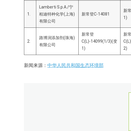
Lamberti S.p.A./宁
新常
1.
柏迪特种化学(上海)
新常登C-14081
1)
有限公司
新常登
新
路博润添加剂(珠海)
2.
C(L)-14099(1/3)(变
C(L
有限公司
1)
2)
新闻来源：
中华人民共和国生态环境部