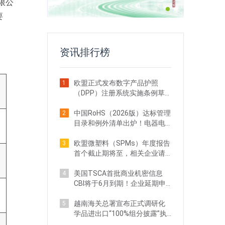
限公
要
资讯排行榜
欧盟正式发布数字产品护照
1
（DPP）注册系统实施条例草
案！出口企业注意
中国RoHS（2026版）达标管理
2
目录和例外清单出炉！电器电
子企业需关注
欧盟微塑料（SPMs）年度报告
3
首个截止期将至，相关企业请
立即行动
美国TSCA首批商业机密信息
4
CBI将于6月到期！企业延期申
请全攻略
越南海关总署宣布正式调研化
5
学品进出口“100%组分披露”执
法现状