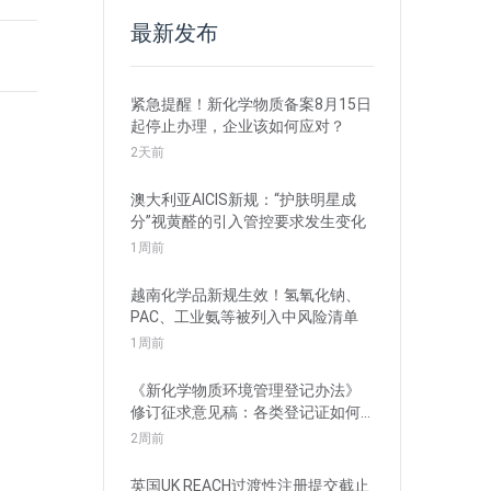
最新发布
紧急提醒！新化学物质备案8月15日
起停止办理，企业该如何应对？
2天前
澳大利亚AICIS新规：“护肤明星成
分”视黄醛的引入管控要求发生变化
1周前
越南化学品新规生效！氢氧化钠、
PAC、工业氨等被列入中风险清单
1周前
《新化学物质环境管理登记办法》
修订征求意见稿：各类登记证如何
衔接？
2周前
英国UK REACH过渡性注册提交截止