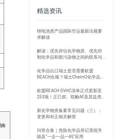
精选资讯
锂电池类产品国际空运最新法规要
求解读
解读：优先评估化学物质、优先控
制化学品和新污染物之间的联系与
区别
化学品出口瑞士是否需要欧盟
REACH合规？瑞士ChemO化学品法
规新要求！
欧盟REACH SVHC清单正式更新至
253项！正己烷、双酚AF及其盐类物
质列入
新化学物质备案常见问题（三）：
变更和补正相关解答
理由
问答合集｜危险化学品登记系统升
级及“一企一品一码”应用