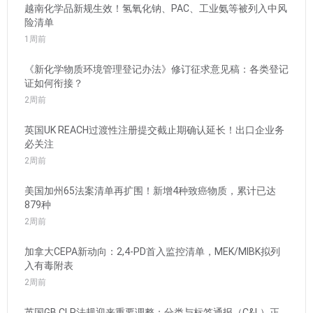
越南化学品新规生效！氢氧化钠、PAC、工业氨等被列入中风
险清单
1周前
《新化学物质环境管理登记办法》修订征求意见稿：各类登记
证如何衔接？
2周前
英国UK REACH过渡性注册提交截止期确认延长！出口企业务
必关注
2周前
美国加州65法案清单再扩围！新增4种致癌物质，累计已达
879种
2周前
加拿大CEPA新动向：2,4-PD首入监控清单，MEK/MIBK拟列
入有毒附表
2周前
英国GB CLP法规迎来重要调整：分类与标签通报（C&L）正