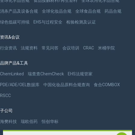
全球化学品合规
食品接触材料/再生塑料
全球农用化学品合规
消杀产品及设备合规
全球化妆品合规
全球食品合规
药品合规
绿色低碳可持续
EHS与过程安全
检验检测及认证
资讯&会议
行业资讯
法规资料
常见问答
会议培训
CRAC
米桶学院
品牌产品&工具
ChemLinked
瑞查查ChemCheck
EHS法规管家
PDE/ADE/OEL数据库
中国化妆品原料合规查询
食合COMBOX
RSCC
子公司
海樊科技
瑞欧佰药
恒创华标