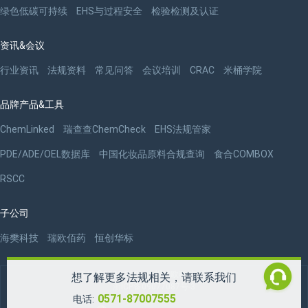
绿色低碳可持续
EHS与过程安全
检验检测及认证
资讯&会议
行业资讯
法规资料
常见问答
会议培训
CRAC
米桶学院
品牌产品&工具
ChemLinked
瑞查查ChemCheck
EHS法规管家
PDE/ADE/OEL数据库
中国化妆品原料合规查询
食合COMBOX
RSCC
子公司
海樊科技
瑞欧佰药
恒创华标
版权 ©2009-2026 杭州瑞欧科技有限公司
想了解更多法规相关，请联系我们
浙ICP备09077087号-3
0571-87007555
电话: