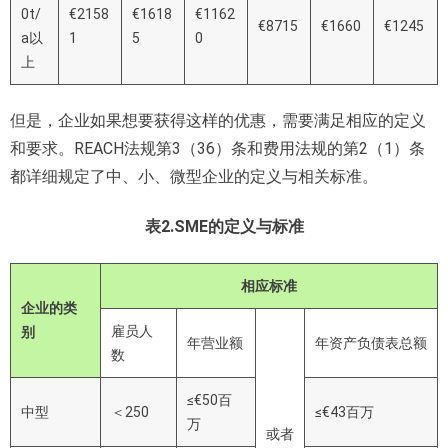
0t/
€2158
€1618
€1162
€8715
€1660
€1245
a以
1
5
0
上
但是，企业如果想要获得这样的优惠，需要满足相应的定义
和要求。REACH法规第3（36）条和费用法规的第2（1）条
都详细规定了中、小、微型企业的定义与相关标准。
表2.SME的定义与标准
相应标准
企业的类
雇员人
别
年营业额
年资产负债表总额
数
≤€50百
中型
＜250
≤€43百万
万
或者