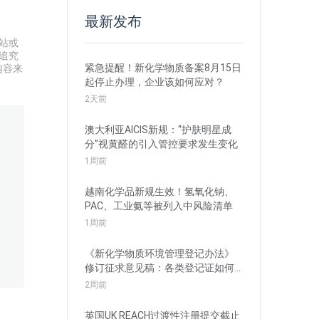
最新发布
站或
追究
紧急提醒！新化学物质备案8月15日
内容来
起停止办理，企业该如何应对？
2天前
澳大利亚AICIS新规：“护肤明星成
分”视黄醛的引入管控要求发生变化
1周前
越南化学品新规生效！氢氧化钠、
PAC、工业氨等被列入中风险清单
1周前
《新化学物质环境管理登记办法》
修订征求意见稿：各类登记证如何
衔接？
2周前
英国UK REACH过渡性注册提交截止