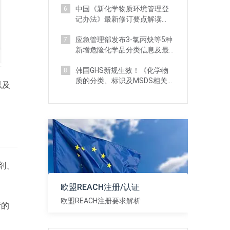
中国《新化学物质环境管理登
6
记办法》最新修订要点解读
（附对比分析）
应急管理部发布3-氯丙炔等5种
7
新增危险化学品分类信息及最
新监管要求
韩国GHS新规生效！《化学物
8
质的分类、标识及MSDS相关标
以及
准》 详解
涤剂、
欧盟REACH注册/认证
欧盟REACH注册要求解析
所的
查看