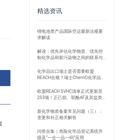
精选资讯
锂电池类产品国际空运最新法规要
求解读
解读：优先评估化学物质、优先控
制化学品和新污染物之间的联系与
区别
化学品出口瑞士是否需要欧盟
REACH合规？瑞士ChemO化学品法
规新要求！
欧盟REACH SVHC清单正式更新至
253项！正己烷、双酚AF及其盐类物
质列入
新化学物质备案常见问题（三）：
变更和补正相关解答
问答合集｜危险化学品登记系统升
级及“一企一品一码”应用