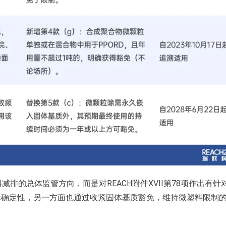
料减排的总体监管方向，而是对REACH附件XVII第78项作出有针
律确定性，另一方面也通过收紧固体基质豁免，维持微塑料限制