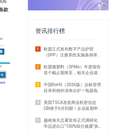
006
条款
资讯排行榜
欧盟正式发布数字产品护照
1
（DPP）注册系统实施条例草
案！出口企业注意
欧盟微塑料（SPMs）年度报告
2
首个截止期将至，相关企业请
立即行动
中国RoHS（2026版）达标管理
3
目录和例外清单出炉！电器电
子企业需关注
美国TSCA首批商业机密信息
4
CBI将于6月到期！企业延期申
请全攻略
越南海关总署宣布正式调研化
5
学品进出口“100%组分披露”执
法现状