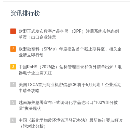
资讯排行榜
欧盟正式发布数字产品护照 （DPP）注册系统实施条例
1
草案！出口企业注意
欧盟微塑料（SPMs）年度报告首个截止期将至，相关企
2
业请立即行动
中国RoHS（2026版）达标管理目录和例外清单出炉！电
3
器电子企业需关注
美国TSCA首批商业机密信息CBI将于6月到期！企业延期
4
申请全攻略
越南海关总署宣布正式调研化学品进出口“100%组分披
5
露”执法现状
中国《新化学物质环境管理登记办法》最新修订要点解读
6
（附对比分析）