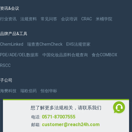
资讯&会议
行业资讯
法规资料
常见问答
会议培训
CRAC
米桶学院
品牌产品&工具
ChemLinked
瑞查查ChemCheck
EHS法规管家
PDE/ADE/OEL数据库
中国化妆品原料合规查询
食合COMBOX
RSCC
子公司
海樊科技
瑞欧佰药
恒创华标
版权 ©2009-2026 杭州瑞欧科技有限公司
想了解更多法规相关，请联系我们
浙ICP备09077087号-3
0571-87007555
电话:
customer@reach24h.com
邮箱:
浙公网安备 33011002014301号