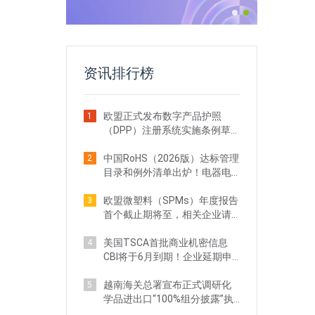
资讯排行榜
欧盟正式发布数字产品护照
1
（DPP）注册系统实施条例草
案！出口企业注意
中国RoHS（2026版）达标管理
2
目录和例外清单出炉！电器电
子企业需关注
欧盟微塑料（SPMs）年度报告
3
首个截止期将至，相关企业请
立即行动
美国TSCA首批商业机密信息
4
CBI将于6月到期！企业延期申
请全攻略
越南海关总署宣布正式调研化
5
学品进出口“100%组分披露”执
法现状