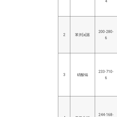
4
200-280-
2
苯并[a]蒽
6
233-710-
3
硝酸镉
6
244-168-