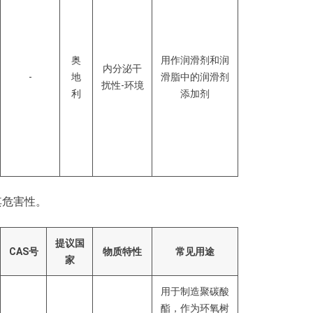
奥
用作润滑剂和润
内分泌干
-
地
滑脂中的润滑剂
扰性-环境
利
添加剂
其危害性。
提议国
CAS
号
物质特性
常
见
用途
家
用于制造聚碳酸
酯，作为环氧树