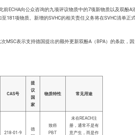
同意此前ECHA向公众咨询的九项评议物质中的7项新物质以及双酚A
加至181项物质。新增的SVHC的相关责任义务将在SVHC清单正
，这次MSC表示支持德国提出的额外更新双酚A（BPA）的条款，
提
议
CAS
号
物质特性
常
见
用途
国
家
未在REACH注
致癌
册，通常不是有
德
218-01-9
PBT
意产生，而是作