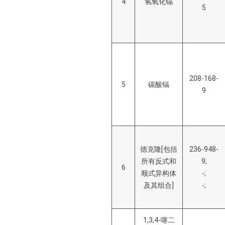
4
氢氧化镉
5
208-168-
5
碳酸镉
9
德克隆[包括
236-948-
所有反式和
9;
6
顺式异构体
-;
及其组合]
-;
1,3,4-噻二