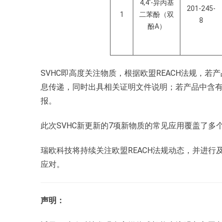
4,4'-异丙基
201-245-
1
二苯酚（双
8
酚A）
SVHC即高度关注物质，根据欧盟REACH法规，若
息传递，同时出具相关证明文件说明；若产品中含有SV
报。
此次SVHC新更新的7项新物质的常见应用覆盖了多
瑞欧科技将持续关注欧盟REACH法规动态，并进
应对。
声明：