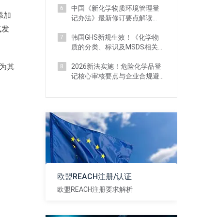
中国《新化学物质环境管理登
6
添加
记办法》最新修订要点解读
（附对比分析）
式发
韩国GHS新规生效！《化学物
7
质的分类、标识及MSDS相关标
准》 详解
因为其
2026新法实施！危险化学品登
8
记核心审核要点与企业合规避
坑指南
欧盟REACH注册/认证
欧盟REACH注册要求解析
查看