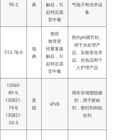
95-2
典
触后，引
气电子和光学设
起特定器
备
官中毒
致癌
用作pH调节剂，
致突变
用于水处理产
瑞
经重复接
513-78-0
品、实验室化学
典
触后，引
品、化妆品和个
起特定器
人护理产品
官中毒
13560-
89-9;
用作非增塑阻燃
135821-
英
剂，用于胶粘
vPvB
74-8;
国
剂，密封剂和粘
135821-
合剂
03-3