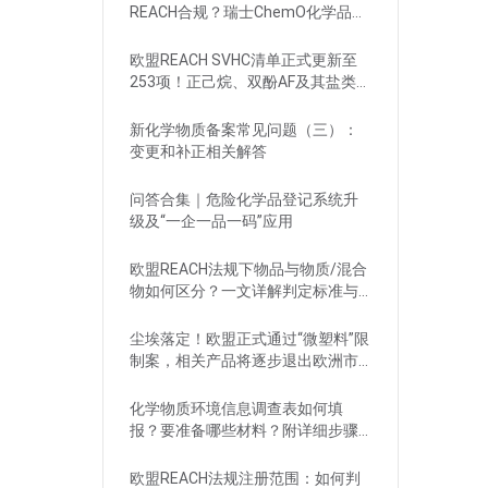
REACH合规？瑞士ChemO化学品法
规新要求！
欧盟REACH SVHC清单正式更新至
253项！正己烷、双酚AF及其盐类物
质列入
新化学物质备案常见问题（三）：
变更和补正相关解答
问答合集｜危险化学品登记系统升
级及“一企一品一码”应用
欧盟REACH法规下物品与物质/混合
物如何区分？一文详解判定标准与
应对
尘埃落定！欧盟正式通过“微塑料”限
制案，相关产品将逐步退出欧洲市
场
化学物质环境信息调查表如何填
报？要准备哪些材料？附详细步骤
解析
欧盟REACH法规注册范围：如何判