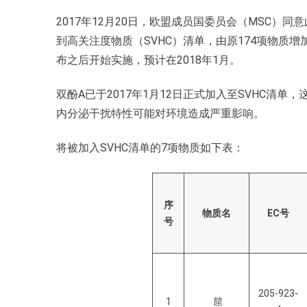
2017年12月20日，欧盟成员国委员会（MSC）
到高关注度物质（SVHC）清单，由原174项物质增
布之后开始实施，预计在2018年1月。
双酚A已于2017年1月12日正式加入至SVHC清单
内分泌干扰特性可能对环境造成严重影响。
将被加入SVHC清单的7项物质如下表：
序
物质名
EC
号
号
205-923-
1
䓛