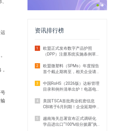
部、
资讯排行榜
合运
欧盟正式发布数字产品护照
1
（DPP）注册系统实施条例草
出。
案！出口企业注意
欧盟微塑料（SPMs）年度报告
2
格，
首个截止期将至，相关企业请
立即行动
中国RoHS（2026版）达标管理
3
目录和例外清单出炉！电器电
序号
子企业需关注
运输
美国TSCA首批商业机密信息
4
CBI将于6月到期！企业延期申
请全攻略
越南海关总署宣布正式调研化
5
学品进出口“100%组分披露”执
法现状