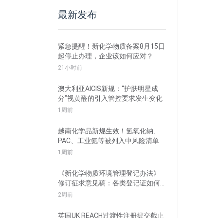
最新发布
紧急提醒！新化学物质备案8月15日
起停止办理，企业该如何应对？
21小时前
澳大利亚AICIS新规：“护肤明星成
分”视黄醛的引入管控要求发生变化
1周前
越南化学品新规生效！氢氧化钠、
PAC、工业氨等被列入中风险清单
1周前
《新化学物质环境管理登记办法》
修订征求意见稿：各类登记证如何
衔接？
2周前
英国UK REACH过渡性注册提交截止