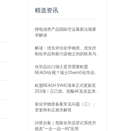
精选资讯
锂电池类产品国际空运最新法规要
求解读
解读：优先评估化学物质、优先控
制化学品和新污染物之间的联系与
区别
化学品出口瑞士是否需要欧盟
REACH合规？瑞士ChemO化学品法
规新要求！
欧盟REACH SVHC清单正式更新至
253项！正己烷、双酚AF及其盐类物
质列入
新化学物质备案常见问题（三）：
变更和补正相关解答
问答合集｜危险化学品登记系统升
级及“一企一品一码”应用