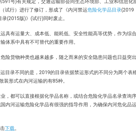
第
591
号
)
有关规定，交通运输部会同生态环境部、工业和信息化
（试行）
进行了修订，形成了《内河禁运
危险化学品目录
(2019
目录
(2015
版
)
》
(
试行
)
同时废止。
航运具有运量大、成本低、能耗低、安全性能高等优势，作为综
运输体系中具有不可替代的重要作用。
，危险货物种类也越来越多，随之而来的安全隐患问题也日益突
禁运目录不同的是，
2019
的目录依据禁运形式的不同分为两个表
散装形式在内河运输的有
85
种。
企业，都可以直接根据化学品名称，或结合危险化学品名录查询
我国内河运输危险化学品有很强的指导作用，为确保内河危化品
击
下载
。