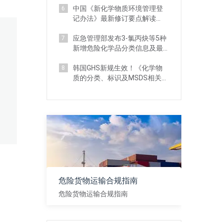
中国《新化学物质环境管理登
6
记办法》最新修订要点解读
（附对比分析）
应急管理部发布3-氯丙炔等5种
7
新增危险化学品分类信息及最
新监管要求
韩国GHS新规生效！《化学物
8
质的分类、标识及MSDS相关标
准》 详解
危险货物运输合规指南
危险货物运输合规指南
查看