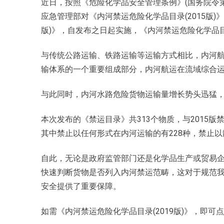
近日，按照《危险化学品安全管理条例》
(
国务院令
应急管理部对《内河禁运危险化学品目录
(2015
版
)
》
版
)
》，自发布之日起实施，《内河禁运危险化学品
与传统公路运输、铁路运输等运输方式相比，内河
输体系的一个重要组成部分，内河航运在流域综合
与此同时，内河水路危险货物运输量增长势头迅猛
本次发布的《禁运目录》共
313
个物质，与
2015
版
其中禁止以任何形式在内河运输的有
228
种，禁止以
自此，无论是政府监管部门还是化学品生产或贸易
快速判断货物是否列入内河禁运范畴，这对于规范
安全提供了重要保障。
如需《内河禁运危险化学品目录
(2019
版
)
》，即可点