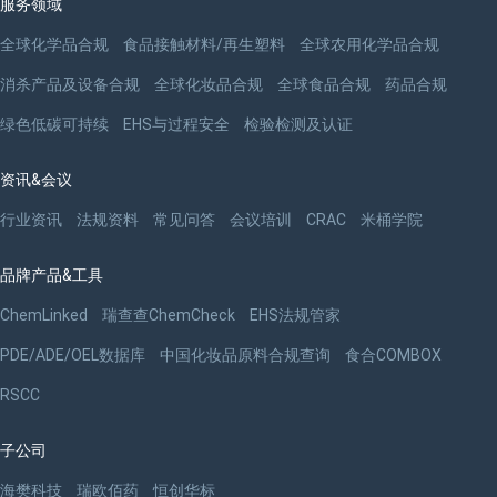
服务领域
全球化学品合规
食品接触材料/再生塑料
全球农用化学品合规
消杀产品及设备合规
全球化妆品合规
全球食品合规
药品合规
绿色低碳可持续
EHS与过程安全
检验检测及认证
资讯&会议
行业资讯
法规资料
常见问答
会议培训
CRAC
米桶学院
品牌产品&工具
ChemLinked
瑞查查ChemCheck
EHS法规管家
PDE/ADE/OEL数据库
中国化妆品原料合规查询
食合COMBOX
RSCC
子公司
海樊科技
瑞欧佰药
恒创华标