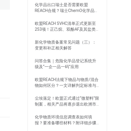
化学品出口瑞士是否需要欧盟
REACH合规？瑞士ChemO化学品法
规新要求！
欧盟REACH SVHC清单正式更新至
253项！正己烷、双酚AF及其盐类物
质列入
新化学物质备案常见问题（三）：
变更和补正相关解答
问答合集｜危险化学品登记系统升
级及“一企一品一码”应用
欧盟REACH法规下物品与物质/混合
物如何区分？一文详解判定标准与
应对
尘埃落定！欧盟正式通过“微塑料”限
制案，相关产品将逐步退出欧洲市
场
化学物质环境信息调查表如何填
报？要准备哪些材料？附详细步骤
解析