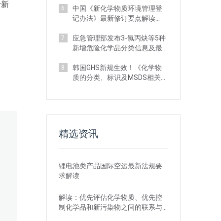
于新
中国《新化学物质环境管理登
6
记办法》最新修订要点解读
（附对比分析）
应急管理部发布3-氯丙炔等5种
7
新增危险化学品分类信息及最
新监管要求
韩国GHS新规生效！《化学物
8
质的分类、标识及MSDS相关标
准》 详解
精选资讯
锂电池类产品国际空运最新法规要
求解读
解读：优先评估化学物质、优先控
制化学品和新污染物之间的联系与
区别