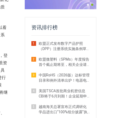
物质
资讯排行榜
以看
录系
欧盟正式发布数字产品护照
1
（DPP）注册系统实施条例草
案！出口企业注意
，登
欧盟微塑料（SPMs）年度报告
2
质资
首个截止期将至，相关企业请
了具
立即行动
中国RoHS（2026版）达标管理
3
进行
目录和例外清单出炉！电器电
很
子企业需关注
美国TSCA首批商业机密信息
4
将继
CBI将于6月到期！企业延期申
请全攻略
越南海关总署宣布正式调研化
5
学品进出口“100%组分披露”执
时、
法现状