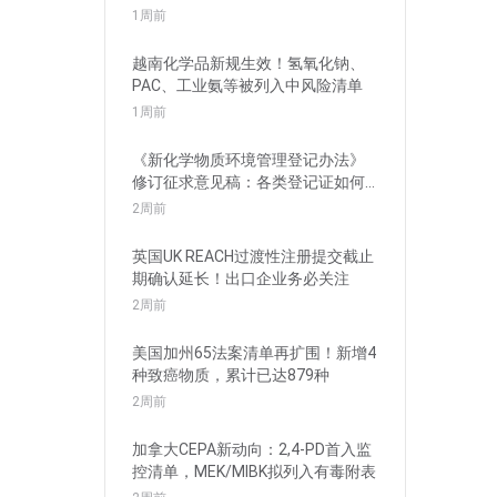
1周前
越南化学品新规生效！氢氧化钠、
PAC、工业氨等被列入中风险清单
1周前
《新化学物质环境管理登记办法》
修订征求意见稿：各类登记证如何
衔接？
2周前
英国UK REACH过渡性注册提交截止
期确认延长！出口企业务必关注
2周前
美国加州65法案清单再扩围！新增4
种致癌物质，累计已达879种
2周前
加拿大CEPA新动向：2,4-PD首入监
控清单，MEK/MIBK拟列入有毒附表