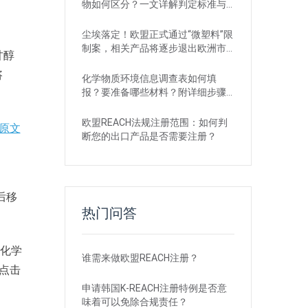
物如何区分？一文详解判定标准与
应对
尘埃落定！欧盟正式通过“微塑料”限
制案，相关产品将逐步退出欧洲市
甘醇
场
咨
化学物质环境信息调查表如何填
报？要准备哪些材料？附详细步骤
解析
欧盟REACH法规注册范围：如何判
原文
断您的出口产品是否需要注册？
后移
热门问答
的化学
谁需来做欧盟REACH注册？
可点击
申请韩国K-REACH注册特例是否意
味着可以免除合规责任？