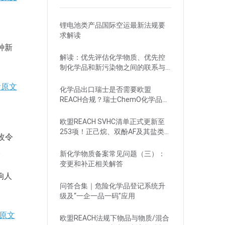
锂电池类产品国际空运最新法规要
求解读
种新
解读：优先评估化学物质、优先控
制化学品和新污染物之间的联系与
区别
看原文
化学品出口瑞士是否需要欧盟
REACH合规？瑞士ChemO化学品法
规新要求！
欧盟REACH SVHC清单正式更新至
253项！正己烷、双酚AF及其盐类物
改令
质列入
。
新化学物质备案常见问题（三）：
变更和补正相关解答
响人
问答合集｜危险化学品登记系统升
级及“一企一品一码”应用
原文
欧盟REACH法规下物品与物质/混合