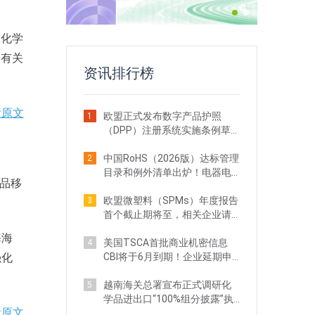
险化学
，有关
资讯排行榜
看原文
欧盟正式发布数字产品护照
1
（DPP）注册系统实施条例草
案！出口企业注意
中国RoHS（2026版）达标管理
2
目录和例外清单出炉！电器电
险品移
子企业需关注
欧盟微塑料（SPMs）年度报告
3
首个截止期将至，相关企业请
立即行动
海海
美国TSCA首批商业机密信息
4
强化
CBI将于6月到期！企业延期申
请全攻略
越南海关总署宣布正式调研化
5
学品进出口“100%组分披露”执
看原文
法现状