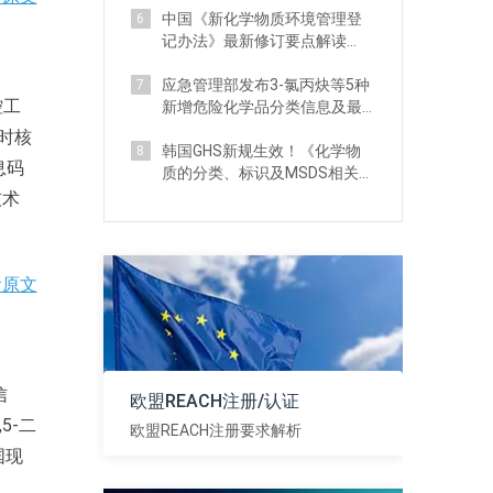
中国《新化学物质环境管理登
6
记办法》最新修订要点解读
（附对比分析）
应急管理部发布3-氯丙炔等5种
7
控工
新增危险化学品分类信息及最
新监管要求
时核
韩国GHS新规生效！《化学物
8
息码
质的分类、标识及MSDS相关标
准》 详解
技术
看原文
信
欧盟REACH注册/认证
5-二
欧盟REACH注册要求解析
国现
查看