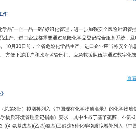
工作
险化学品“一企一品一码”标识化管理，进一步加强安全风险辨识管
学品生产、进口企业都需要通过危险化学品登记综合服务系统，及
。10月30日前，全省危险化学品生产、进口企业应当将安全信
上，方便下游用户和政府监管部门、应急救援队伍等通过数字化
查
录》
第2批（总第8批）拟增补列入《中国现有化学物质名录》的化学物质
质环境管理登记指南》要求，其中4-叔丁基苄硫醇、4-氯-3,
-((4-氨基戊基)(乙基)氨基)乙醇这6种化学物质拟增补列入《中