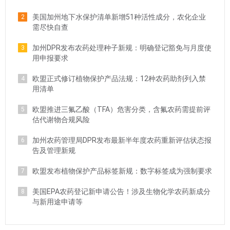
美国加州地下水保护清单新增51种活性成分，农化企业
2
需尽快自查
加州DPR发布农药处理种子新规：明确登记豁免与月度使
3
用申报要求
欧盟正式修订植物保护产品法规：12种农药助剂列入禁
4
用清单
欧盟推进三氟乙酸（TFA）危害分类，含氟农药需提前评
5
估代谢物合规风险
加州农药管理局DPR发布最新半年度农药重新评估状态报
6
告及管理新规
欧盟发布植物保护产品标签新规：数字标签成为强制要求
7
美国EPA农药登记新申请公告！涉及生物化学农药新成分
8
与新用途申请等