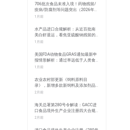
706批次食品未准入境！药物残留/
疫病/防腐剂等问题突出（2026年5
月）
1月前
水产品进口合规解析：从近百批南
美白虾退运，看焦亚硫酸钠残留的
管理要求
1月前
美国FDA动物食品GRAS通知最新申
报情形解析：通过率远低于人类食
品
1月前
农业农村部更新《饲料原料目
录》，新增多款新饲料及添加剂品
种批准申报
2月前
海关总署第280号令解读：GACC进
口食品境外生产企业注册四大合规
风险
2月前