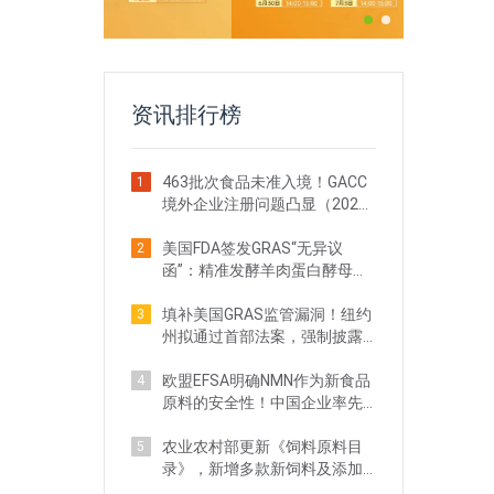
资讯排行榜
463批次食品未准入境！GACC
1
境外企业注册问题凸显（2026
年4月）
美国FDA签发GRAS“无异议
2
函”：精准发酵羊肉蛋白酵母获
准进入犬粮市场
填补美国GRAS监管漏洞！纽约
3
州拟通过首部法案，强制披露
安全数据
欧盟EFSA明确NMN作为新食品
4
原料的安全性！中国企业率先
取得重大突破
农业农村部更新《饲料原料目
5
录》，新增多款新饲料及添加
剂品种批准申报