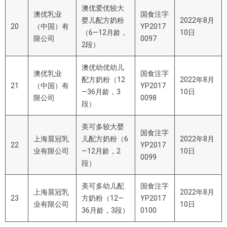
澳优爱优较大
澳优乳业
国食注字
婴儿配方奶粉
2022年8月
20
（中国）有
YP2017
（
6—12
月龄，
10日
限公司
0097
2
段）
澳优幼优幼儿
澳优乳业
国食注字
配方奶粉（
12
2022年8月
21
（中国）有
YP2017
—36
月龄，
3
10日
限公司
0098
段）
美可多较大婴
国食注字
上海晨冠乳
儿配方奶粉（
6
2022年8月
22
YP2017
业有限公司
—12
月龄，
2
10日
0099
段）
美可多幼儿配
国食注字
上海晨冠乳
2022年8月
23
方奶粉（
12—
YP2017
业有限公司
10日
36
月龄，
3
段）
0100