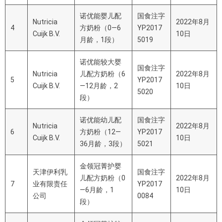
诺优能婴儿配
国食注字
Nutricia
2022年8月
4
方奶粉
（
0—6
YP2017
Cuijk B.V.
10日
月龄，
1
段）
5019
诺优能较大婴
国食注字
Nutricia
儿配方奶粉
（
6
2022年8月
5
YP2017
Cuijk B.V.
—12
月龄，
2
10日
5020
段）
诺优能幼儿配
国食注字
Nutricia
2022年8月
6
方奶粉
（
12—
YP2017
Cuijk B.V.
10日
36
月龄，
3
段）
5021
金领冠菁护
婴
天津伊利乳
国食注字
儿配方奶粉（
0
2022年8月
7
业有限责任
YP2017
—6
月龄，
1
10日
公司
0084
段）