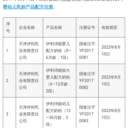
婴幼儿乳粉产品配方注册
。
序
企业名称
产品名称
注册证号
有效期至
号
天津伊利乳
伊利沛能
婴儿
国食注字
2022年8月
1
业有限责任
配方奶粉（
0—
YP2017
10日
公司
6
月龄，
1
段）
0081
伊利沛能
较大
天津伊利乳
国食注字
婴儿配方奶粉
2022年8月
2
业有限责任
YP2017
（
6—12
月龄，
10日
公司
0082
2
段）
伊利沛能
幼儿
天津伊利乳
国食注字
配方奶粉（
12
2022年8月
3
业有限责任
YP2017
—36
月龄，
3
10日
公司
0083
段）