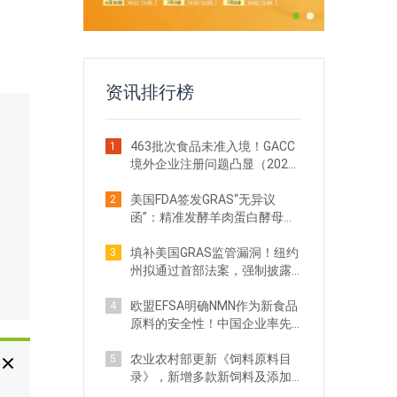
资讯排行榜
463批次食品未准入境！GACC
1
境外企业注册问题凸显（2026
年4月）
美国FDA签发GRAS“无异议
2
函”：精准发酵羊肉蛋白酵母获
准进入犬粮市场
填补美国GRAS监管漏洞！纽约
3
州拟通过首部法案，强制披露
安全数据
欧盟EFSA明确NMN作为新食品
4
原料的安全性！中国企业率先
取得重大突破
农业农村部更新《饲料原料目
5
录》，新增多款新饲料及添加
剂品种批准申报