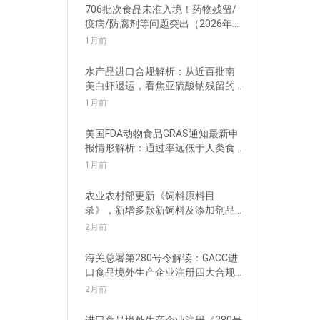
706批次食品未准入境！药物残留/
疫病/防腐剂等问题突出（2026年5
月）
1月前
水产品进口合规解析：从近百批南
美白虾退运，看焦亚硫酸钠残留的
管理要求
1月前
美国FDA动物食品GRAS通知最新申
报情形解析：通过率远低于人类食
品
1月前
农业农村部更新《饲料原料目
录》，新增多款新饲料及添加剂品
种批准申报
2月前
海关总署第280号令解读：GACC进
口食品境外生产企业注册四大合规
风险
2月前