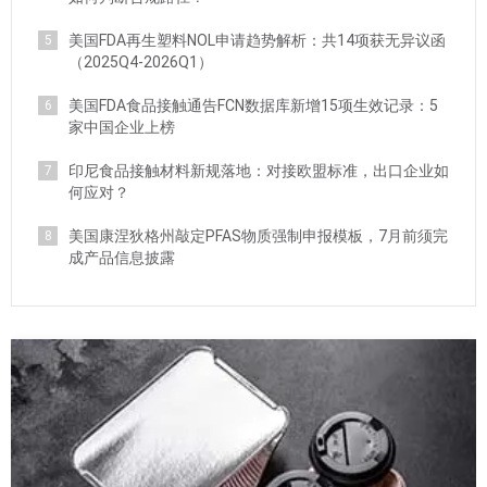
美国FDA再生塑料NOL申请趋势解析：共14项获无异议函
5
（2025Q4-2026Q1）
美国FDA食品接触通告FCN数据库新增15项生效记录：5
6
家中国企业上榜
印尼食品接触材料新规落地：对接欧盟标准，出口企业如
7
何应对？
美国康涅狄格州敲定PFAS物质强制申报模板，7月前须完
8
成产品信息披露