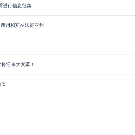
物质进行信息征集
泽西州和宾夕法尼亚州
业将迎来大变革！
物质