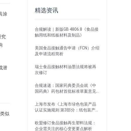
精选资讯
具涂
合规解读｜新版GB 4806.8《食品接
触用纸和纸板材料及制品》
研究
响
美国食品接触通告申请（FCN）介绍
及申请流程简析
瑞士食品接触材料油墨法规将被再
成潜
次修订
合规速递：国家药典委员会就《中
国药典》药包材首批标准草案意见
征集中
上海市发布《上海市绿色包装产品
认证实施规则 第3部分：纸包装产
出类似
品》团体标准征求意见的通知
欧盟修订食品接触再生塑料法规：
企业需关注的核心变更要点解析