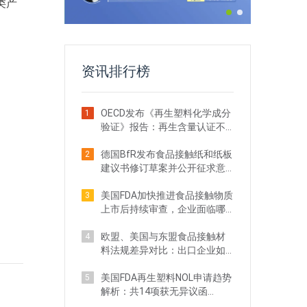
类产
资讯排行榜
OECD发布《再生塑料化学成分
1
验证》报告：再生含量认证不
等于安全合规
德国BfR发布食品接触纸和纸板
2
建议书修订草案并公开征求意
见
美国FDA加快推进食品接触物质
3
上市后持续审查，企业面临哪
些实质影响？
欧盟、美国与东盟食品接触材
4
料法规差异对比：出口企业如
何判断合规路径？
美国FDA再生塑料NOL申请趋势
5
解析：共14项获无异议函
（2025Q4-2026Q1）