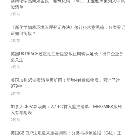
越南化学品新规生效！氢氧化钠、PAC、工业氨等被列入中风
险清单
1周前
《新化学物质环境管理登记办法》修订征求意见稿：各类登记
证如何衔接？
2周前
英国UK REACH过渡性注册提交截止期确认延长！出口企业务
必关注
2周前
美国加州65法案清单再扩围！新增4种致癌物质，累计已达
879种
2周前
加拿大CEPA新动向：2,4-PD首入监控清单，MEK/MIBK拟列
入有毒附表
2周前
英国GB CLP法规迎来重要调整：分类与标签通报（C&L）正