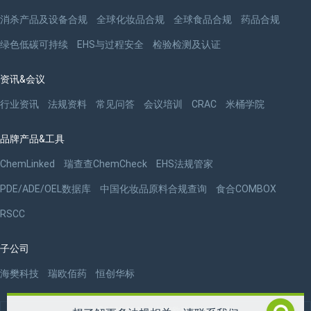
消杀产品及设备合规
全球化妆品合规
全球食品合规
药品合规
绿色低碳可持续
EHS与过程安全
检验检测及认证
资讯&会议
行业资讯
法规资料
常见问答
会议培训
CRAC
米桶学院
品牌产品&工具
ChemLinked
瑞查查ChemCheck
EHS法规管家
PDE/ADE/OEL数据库
中国化妆品原料合规查询
食合COMBOX
RSCC
子公司
海樊科技
瑞欧佰药
恒创华标
版权 ©2009-2026 杭州瑞欧科技有限公司