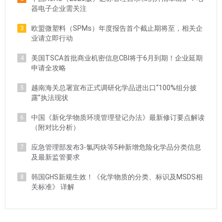
器电子企业需关注
欧盟微塑料（SPMs）年度报告首个截止期将至，相关企
3
业请立即行动
美国TSCA首批商业机密信息CBI将于6月到期！企业延期
4
申请全攻略
越南海关总署宣布正式调研化学品进出口“100%组分披
5
露”执法现状
中国《新化学物质环境管理登记办法》最新修订要点解读
6
（附对比分析）
应急管理部发布3-氯丙炔等5种新增危险化学品分类信息
7
及最新监管要求
韩国GHS新规生效！《化学物质的分类、标识及MSDS相
8
关标准》 详解