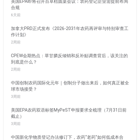
美国EPA即将召开百草枯圆桌会议：农药登记企业需提前布局
合规
6天前
加拿大PRD正式发布《2026-2031年农药再评审与特别审查工
作计划》
2周前
CPEW会期热点：草甘膦反倾销和反补贴调查背后，该关注的
到底是什么？
2周前
中国创制农药国际化元年｜创制分子做出来后，如何真正被全
球市场接受？
3周前
美国EPA农药双语标签MyPeST申报要求全梳理（7月31日前
截止）
3周前
中国新化学物质登记办法修订下，农药“老药”如何低成本合