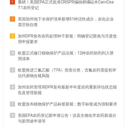
重磅！美国EPA正式批准CRISPR编辑柑橘砧木CarriCea
1
T1农药登记
美国加州地下水保护清单新增51种活性成分，农化企业
2
需尽快自查
加州DPR发布农药处理种子新规：明确登记豁免与月度使
3
用申报要求
欧盟正式修订植物保护产品法规：12种农药助剂列入禁
4
用清单
欧盟推进三氟乙酸（TFA）危害分类，含氟农药需提前评
5
估代谢物合规风险
加州农药管理局DPR发布最新半年度农药重新评估状态报
6
告及管理新规
欧盟发布植物保护产品标签新规：数字标签成为强制要求
7
美国EPA农药登记新申请公告！涉及生物化学农药新成分
8
与新用途申请等