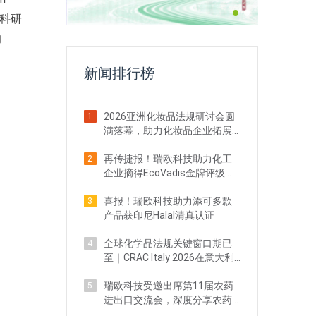
、科研
响
新闻排行榜
2026亚洲化妆品法规研讨会圆
1
满落幕，助力化妆品企业拓展
海外新商机
再传捷报！瑞欧科技助力化工
2
企业摘得EcoVadis金牌评级，
跻身全球前5%
喜报！瑞欧科技助力添可多款
3
产品获印尼Halal清真认证
全球化学品法规关键窗口期已
4
至｜CRAC Italy 2026在意大利
佛罗伦萨圆满举办
瑞欧科技受邀出席第11届农药
5
进出口交流会，深度分享农药
出海登记实战策略