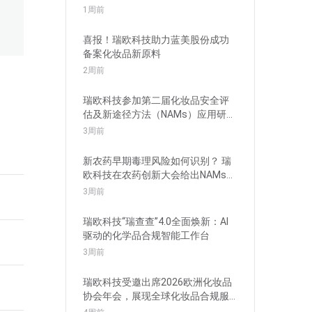
1周前
喜报！瑞欧科技助力蓝美股份成功
备案化妆品新原料
2周前
瑞欧科技参加第二届化妆品安全评
估及新途径方法（NAMs）应用研讨
会并分享前沿成果
3周前
新农药早期毒理风险如何识别？ 瑞
欧科技在农药创新大会给出NAMs实
践路径
3周前
瑞欧科技“瑞查查”4.0全面焕新：AI
驱动的化学品合规智能工作台
3周前
瑞欧科技受邀出席2026欧洲化妆品
协会年会，展现全球化妆品合规服
务能力