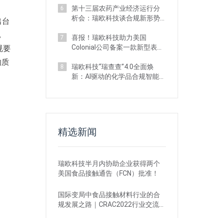
第十三届农药产业经济运行分
6
析会：瑞欧科技谈合规新形势
出台
与品种战略
，
喜报！瑞欧科技助力美国
7
Colonial公司备案一款新型表活
规要
化妆品新原料
物质
瑞欧科技“瑞查查”4.0全面焕
8
新：AI驱动的化学品合规智能工
作台
精选新闻
瑞欧科技半月内协助企业获得两个
美国食品接触通告（FCN）批准！
国际变局中食品接触材料行业的合
规发展之路｜CRAC2022行业交流沙
龙