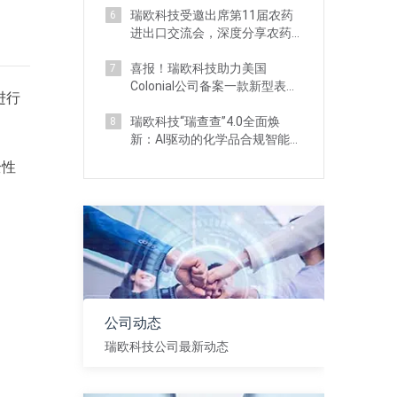
瑞欧科技受邀出席第11届农药
6
进出口交流会，深度分享农药
出海登记实战策略
喜报！瑞欧科技助力美国
7
Colonial公司备案一款新型表活
进行
化妆品新原料
瑞欧科技“瑞查查”4.0全面焕
8
新：AI驱动的化学品合规智能工
作台
全性
公司动态
瑞欧科技公司最新动态
查看