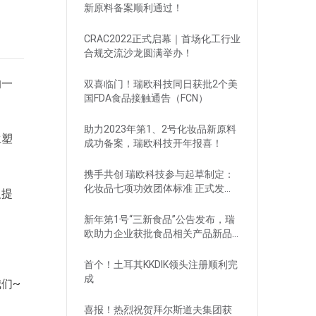
新原料备案顺利通过！
CRAC2022正式启幕｜首场化工行业
合规交流沙龙圆满举办！
的一
双喜临门！瑞欧科技同日获批2个美
国FDA食品接触通告（FCN）
助力2023年第1、2号化妆品新原料
生塑
成功备案，瑞欧科技开年报喜！
携手共创 瑞欧科技参与起草制定：
化妆品七项功效团体标准 正式发
及提
布！
新年第1号“三新食品”公告发布，瑞
欧助力企业获批食品相关产品新品
种
首个！土耳其KKDIK领头注册顺利完
成
们~
喜报！热烈祝贺拜尔斯道夫集团获