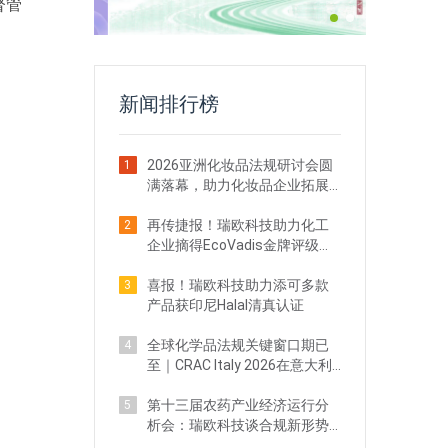
督管
新闻排行榜
2026亚洲化妆品法规研讨会圆
1
满落幕，助力化妆品企业拓展
海外新商机
再传捷报！瑞欧科技助力化工
2
企业摘得EcoVadis金牌评级，
跻身全球前5%
喜报！瑞欧科技助力添可多款
3
产品获印尼Halal清真认证
全球化学品法规关键窗口期已
4
至｜CRAC Italy 2026在意大利
佛罗伦萨圆满举办
第十三届农药产业经济运行分
5
析会：瑞欧科技谈合规新形势
与品种战略