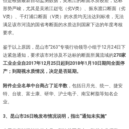
但是根据最新自动监测数据，吴淞江的断面水质较差，达标
形势严峻，尤其是吴淞江赵屯（劣V类）、振东渡口断面（劣
V类）、千灯浦口断面（V类）的水质均无法达到标准，无法
满足该市河流的国省考断面的水质达到国家下达的年度考核
要求。
鉴于以上原因，昆山市“263”专项行动领导小组于12月24日下
达紧急通知，要求该市对涉及不达标的断面所属流域的
270
家
工业企业自
2017
年
12
月
25
日起到
2018
年
1
月
10
日期间全面停
产；到期视水质情况，决定是否延期。
附件企业名单中台商占了近半数
，包括日月光、统一、捷安
特、台玻、富士康、研华、沪士电子、南宝树脂等知名企
业。
3、
昆山市
26
日晚发布情况说明，指出“通知未实施”