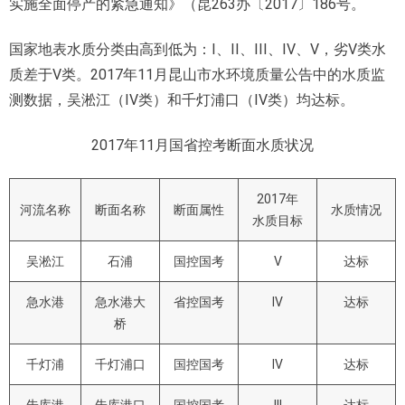
实施全面停产的紧急通知》（昆263办〔2017〕186号。
国家地表水质分类由高到低为：I、II、III、IV、V，劣V类水
质差于V类。2017年11月昆山市水环境质量公告中的水质监
测数据，吴淞江（IV类）和千灯浦口（IV类）均达标。
2017年11月国省控考断面水质状况
2017年
河流名称
断面名称
断面属性
水质情况
水质目标
吴淞江
石浦
国控国考
V
达标
急水港
急水港大
省控国考
IV
达标
桥
千灯浦
千灯浦口
国控国考
IV
达标