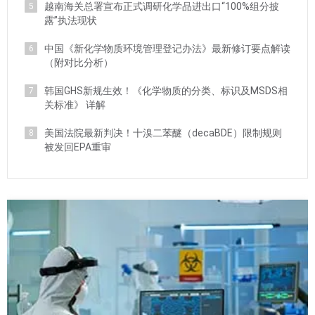
越南海关总署宣布正式调研化学品进出口“100%组分披
5
露”执法现状
中国《新化学物质环境管理登记办法》最新修订要点解读
6
（附对比分析）
韩国GHS新规生效！《化学物质的分类、标识及MSDS相
7
关标准》 详解
美国法院最新判决！十溴二苯醚（decaBDE）限制规则
8
被发回EPA重审