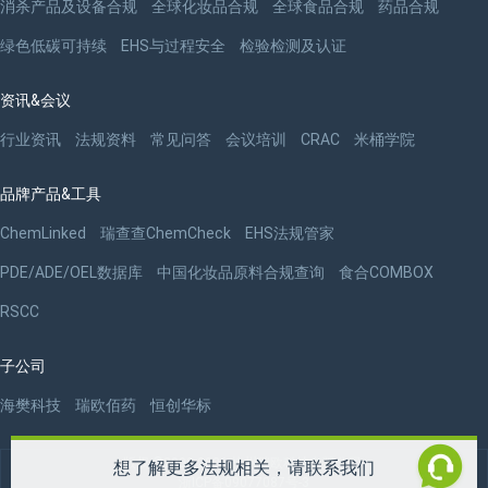
消杀产品及设备合规
全球化妆品合规
全球食品合规
药品合规
绿色低碳可持续
EHS与过程安全
检验检测及认证
资讯&会议
行业资讯
法规资料
常见问答
会议培训
CRAC
米桶学院
品牌产品&工具
ChemLinked
瑞查查ChemCheck
EHS法规管家
PDE/ADE/OEL数据库
中国化妆品原料合规查询
食合COMBOX
RSCC
子公司
海樊科技
瑞欧佰药
恒创华标
版权 ©2009-2026 杭州瑞欧科技有限公司
想了解更多法规相关，请联系我们
浙ICP备09077087号-3