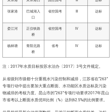
朱库港
朱库港口
国控国考
III
达标
张家港
巴城湖入
省控国考
III
达标
口
娄江河
正仪铁路
省控国考
IV
达标
桥
杨林塘
青阳北路
省考
IV
达标
桥
注：2017年水质目标按苏水治办〔2017〕3号文件规定。
从省级到市级都十分重视水污染控制和减排，江苏省在“263”
专项行动中提出要加大重点断面、水功能区水质达标及污染
物减排的考核力度。昆山市的“263”专项行动要求2017年昆山
市省考以上断面水质优Ⅲ比例（%）达到62.5%的比例要求。