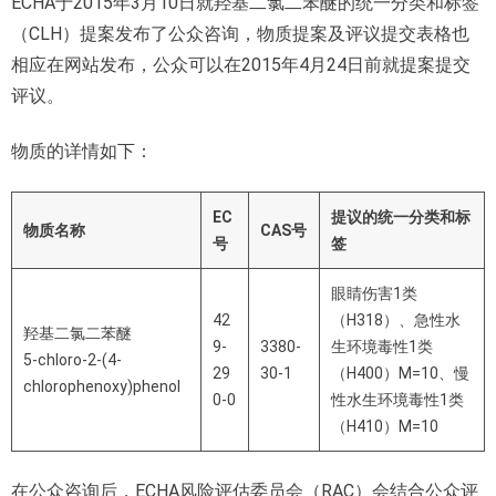
ECHA于2015年3月10日就羟基二氯二苯醚的统一分类和标签
（CLH）提案发布了公众咨询，物质提案及评议提交表格也
相应在网站发布，公众可以在2015年4月24日前就提案提交
评议。
物质的详情如下：
EC
提议的统一分类和标
物质名称
CAS号
号
签
眼睛伤害1类
42
（H318）、急性水
羟基二氯二苯醚
9-
3380-
生环境毒性1类
5-chloro-2-(4-
29
30-1
（H400）M=10、慢
chlorophenoxy)phenol
0-0
性水生环境毒性1类
（H410）M=10
在公众咨询后，ECHA风险评估委员会（RAC）会结合公众评