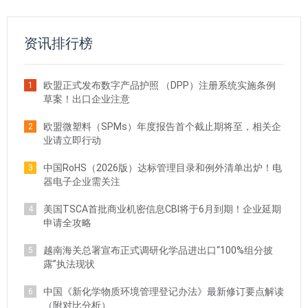
资讯排行榜
欧盟正式发布数字产品护照 （DPP）注册系统实施条例
1
草案！出口企业注意
欧盟微塑料（SPMs）年度报告首个截止期将至，相关企
2
业请立即行动
中国RoHS（2026版）达标管理目录和例外清单出炉！电
3
器电子企业需关注
美国TSCA首批商业机密信息CBI将于6月到期！企业延期
4
申请全攻略
越南海关总署宣布正式调研化学品进出口“100%组分披
5
露”执法现状
中国《新化学物质环境管理登记办法》最新修订要点解读
6
（附对比分析）