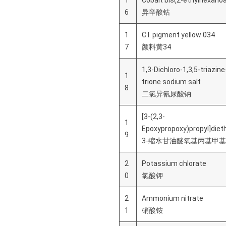
1
Cobalt bis(2-ethylhexano
6
异辛酸钴
1
C.I. pigment yellow 034
7
颜料黄34
1,3-Dichloro-1,3,5-triazin
1
trione sodium salt
8
二氯异氰尿酸钠
[3-(2,3-
1
Epoxypropoxy)propyl]diet
9
3-缩水甘油醚氧基丙基甲
2
Potassium chlorate
0
氯酸钾
2
Ammonium nitrate
1
硝酸铵