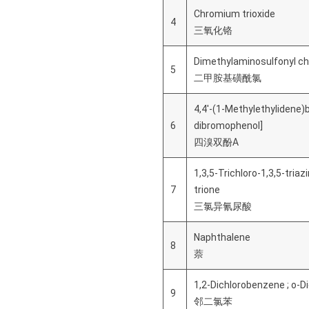
Chromium trioxide
4
三氧化铬
Dimethylaminosulfonyl ch
5
二甲胺基磺酰氯
4,4'-(1-Methylethylidene)b
6
dibromophenol]
四溴双酚A
1,3,5-Trichloro-1,3,5-triaz
7
trione
三氯异氰尿酸
Naphthalene
8
萘
1,2-Dichlorobenzene ; o-
9
邻二氯苯