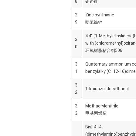
8
钼铬红
2
Zinc pyrithione
9
吡硫鎓锌
4,4'-(1-Methylethylidene)
3
with (chloromethyl)oxiran
0
环氧树脂粘合剂506
3
Quaternary ammonium c
1
benzylalkyl(C=12-16)dimet
3
1-Imidazolidneethanol
2
3
Methacrylonitrile
3
甲基丙烯腈
Bis[[4-[4-
(dimethylamino)benzhydr