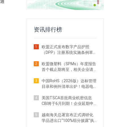
R通
资讯排行榜
欧盟正式发布数字产品护照
1
（DPP）注册系统实施条例草
案！出口企业注意
欧盟微塑料（SPMs）年度报告
2
首个截止期将至，相关企业请
立即行动
中国RoHS（2026版）达标管理
3
目录和例外清单出炉！电器电
子企业需关注
美国TSCA首批商业机密信息
4
CBI将于6月到期！企业延期申
请全攻略
越南海关总署宣布正式调研化
5
学品进出口“100%组分披露”执
法现状