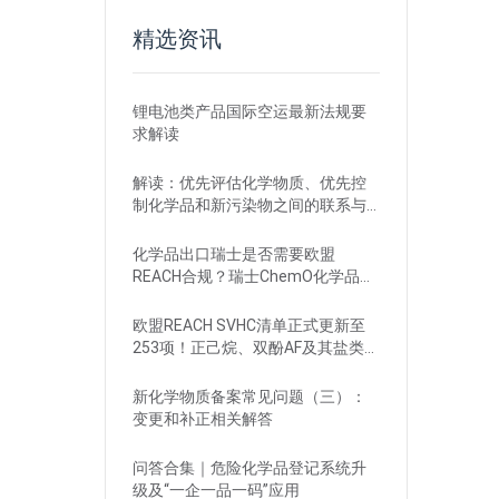
精选资讯
锂电池类产品国际空运最新法规要
求解读
解读：优先评估化学物质、优先控
制化学品和新污染物之间的联系与
区别
化学品出口瑞士是否需要欧盟
REACH合规？瑞士ChemO化学品法
规新要求！
欧盟REACH SVHC清单正式更新至
253项！正己烷、双酚AF及其盐类物
质列入
新化学物质备案常见问题（三）：
变更和补正相关解答
问答合集｜危险化学品登记系统升
级及“一企一品一码”应用