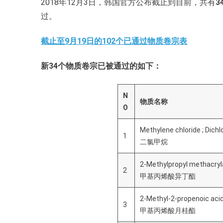
2018年12月3日，韩国官方公布截止到目前，共有
3
过。
截止至9月19日的102个已通过物质卷宗表
新34个物质卷宗已被通过的如下：
N
物质名称
O
Methylene chloride ; Dic
1
二氯甲烷
2-Methylpropyl methacryl
2
甲基丙烯酸异丁酯
2-Methyl-2-propenoic acid
3
甲基丙烯酸月桂酯