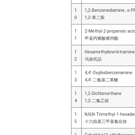
1
1,2-Benzenediamine ; o-
0
1,2-苯二胺
1
2-Methyl-2-propenoic acid
1
甲基丙烯酸烯丙酯
1
Hexamethylenetetramine 
2
乌洛托品
1
4,4'-Oxybisbenzenamine
3
4,4'-二氨基二苯醚
1
1,2-Dichloroethane
4
1,2-二氯乙烷
1
N,N,N-Trimethyl-1-hexad
5
十六烷基三甲基氯化铵