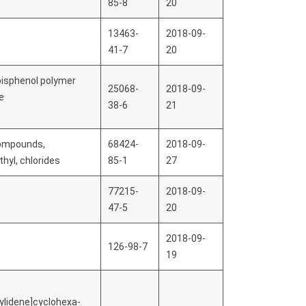
85-8
20
13463-
2018-09-
41-7
20
bisphenol polymer
25068-
2018-09-
e
38-6
21
ompounds,
68424-
2018-09-
hyl, chlorides
85-1
27
77215-
2018-09-
47-5
20
2018-09-
126-98-7
19
ylidene]cyclohexa-