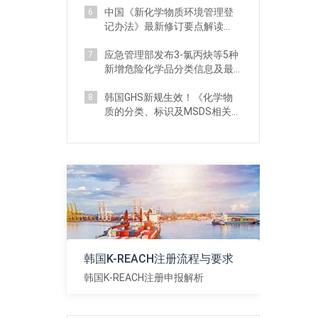
中国《新化学物质环境管理登
6
记办法》最新修订要点解读
（附对比分析）
应急管理部发布3-氯丙炔等5种
7
新增危险化学品分类信息及最
新监管要求
韩国GHS新规生效！《化学物
8
质的分类、标识及MSDS相关标
准》 详解
韩国K-REACH注册流程与要求
韩国K-REACH注册申报解析
查看