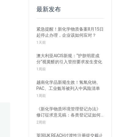
最新发布
紧急提醒！新化学物质备案8月15日
起停止办理，企业该如何应对？
1天前
澳大利亚AICIS新规：“护肤明星成
分”视黄醛的引入管控要求发生变化
1周前
越南化学品新规生效！氢氧化钠、
PAC、工业氨等被列入中风险清单
1周前
《新化学物质环境管理登记办法》
修订征求意见稿：各类登记证如何
衔接？
2周前
英国UK REACH过渡性注册提交截止