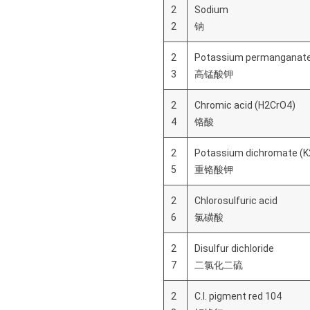
2
Sodium
2
钠
2
Potassium permanganat
3
高锰酸钾
2
Chromic acid (H2CrO4)
4
铬酸
2
Potassium dichromate (
5
重铬酸钾
2
Chlorosulfuric acid
6
氯磺酸
2
Disulfur dichloride
7
二氯化二硫
2
C.I. pigment red 104