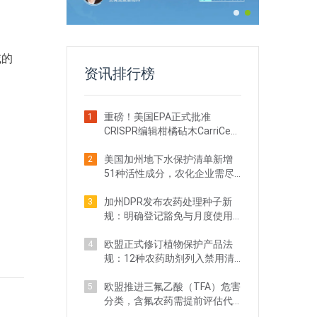
域的
资讯排行榜
重磅！美国EPA正式批准
1
CRISPR编辑柑橘砧木CarriCea
T1农药登记
美国加州地下水保护清单新增
2
51种活性成分，农化企业需尽
快自查
加州DPR发布农药处理种子新
3
规：明确登记豁免与月度使用
申报要求
欧盟正式修订植物保护产品法
4
规：12种农药助剂列入禁用清
单
欧盟推进三氟乙酸（TFA）危害
5
分类，含氟农药需提前评估代
谢物合规风险