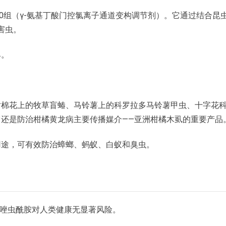
30组（γ-氨基丁酸门控氯离子通道变构调节剂）。它通过结合昆
害虫。
具。
对棉花上的牧草盲蝽、马铃薯上的科罗拉多马铃薯甲虫、十字花
还是防治柑橘黄龙病主要传播媒介——亚洲柑橘木虱的重要产品
用途，可有效防治蟑螂、蚂蚁、白蚁和臭虫。
噁唑虫酰胺对人类健康无显著风险。