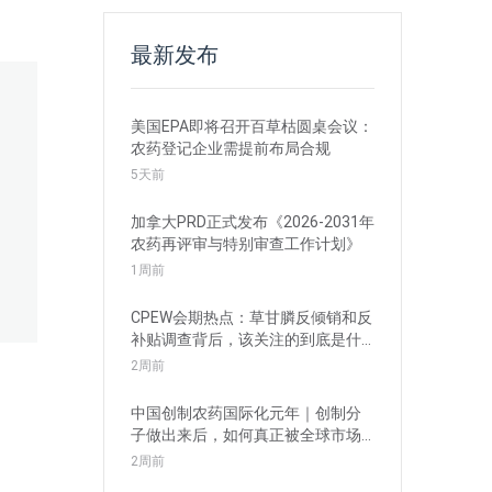
最新发布
美国EPA即将召开百草枯圆桌会议：
农药登记企业需提前布局合规
5天前
加拿大PRD正式发布《2026-2031年
农药再评审与特别审查工作计划》
1周前
CPEW会期热点：草甘膦反倾销和反
补贴调查背后，该关注的到底是什
么？
2周前
中国创制农药国际化元年｜创制分
子做出来后，如何真正被全球市场
接受？
2周前