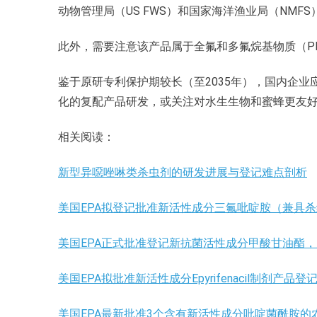
动物管理局（US FWS）和国家海洋渔业局（NMFS）的正
此外，需要注意该产品属于全氟和多氟烷基物质（P
鉴于原研专利保护期较长（至2035年），国内企
化的复配产品研发，或关注对水生生物和蜜蜂更友
相关阅读：
新型异噁唑啉类杀虫剂的研发进展与登记难点剖析
美国EPA拟登记批准新活性成分三氟吡啶胺（兼具
美国EPA正式批准登记新抗菌活性成分甲酸甘油酯
美国EPA拟批准新活性成分Epyrifenacil制剂产
美国EPA最新批准3个含有新活性成分吡啶菌酰胺的