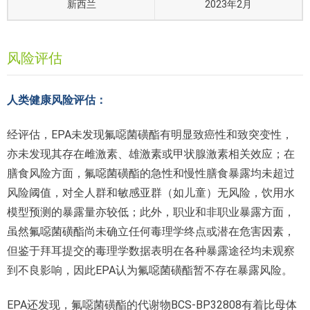
新西兰
2023年2月
风险评估
人类健康风险评估：
经评估，EPA未发现氟噁菌磺酯有明显致癌性和致突变性，
亦未发现其存在雌激素、雄激素或甲状腺激素相关效应；在
膳食风险方面，氟噁菌磺酯的急性和慢性膳食暴露均未超过
风险阈值，对全人群和敏感亚群（如儿童）无风险，饮用水
模型预测的暴露量亦较低；此外，职业和非职业暴露方面，
虽然氟噁菌磺酯尚未确立任何毒理学终点或潜在危害因素，
但鉴于拜耳提交的毒理学数据表明在各种暴露途径均未观察
到不良影响，因此EPA认为氟噁菌磺酯暂不存在暴露风险。
EPA还发现，氟噁菌磺酯的代谢物BCS-BP32808有着比母体