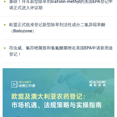
重磅！拜耳新型除草剂Icafolin-methyl的美国EPA登记申
请正式进入评议期
欧盟正式批准登记新型除草剂活性成分二氯异噁草酮
（Bixlozone）
茚虫威、氟茚唑菌胺和氯氟醚菌唑在美国EPA申请新用途
登记！