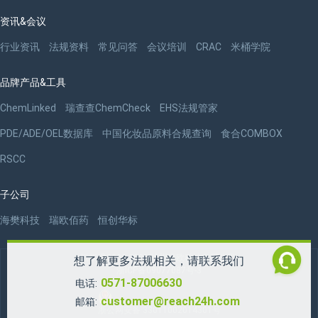
资讯&会议
行业资讯
法规资料
常见问答
会议培训
CRAC
米桶学院
品牌产品&工具
ChemLinked
瑞查查ChemCheck
EHS法规管家
PDE/ADE/OEL数据库
中国化妆品原料合规查询
食合COMBOX
RSCC
子公司
海樊科技
瑞欧佰药
恒创华标
版权 ©2009-2026 杭州瑞欧科技有限公司
想了解更多法规相关，请联系我们
浙ICP备09077087号-3
0571-87006630
电话:
customer@reach24h.com
邮箱:
浙公网安备 33011002014301号