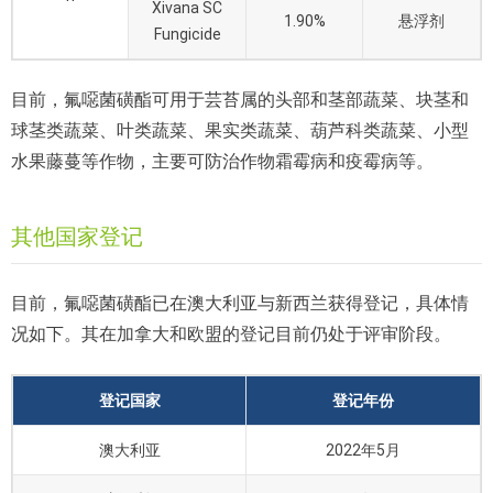
Xivana SC
1.90%
悬浮剂
Fungicide
目前，氟噁菌磺酯可用于芸苔属的头部和茎部蔬菜、块茎和
球茎类蔬菜、叶类蔬菜、果实类蔬菜、葫芦科类蔬菜、小型
水果藤蔓等作物，主要可防治作物霜霉病和疫霉病等。
其他国家登记
目前，氟噁菌磺酯已在澳大利亚与新西兰获得登记，具体情
况如下。其在加拿大和欧盟的登记目前仍处于评审阶段。
登记国家
登记年份
澳大利亚
2022年5月