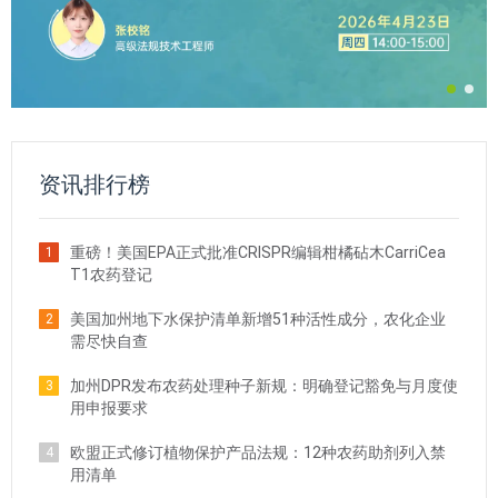
资讯排行榜
重磅！美国EPA正式批准CRISPR编辑柑橘砧木CarriCea
1
T1农药登记
美国加州地下水保护清单新增51种活性成分，农化企业
2
需尽快自查
加州DPR发布农药处理种子新规：明确登记豁免与月度使
3
用申报要求
欧盟正式修订植物保护产品法规：12种农药助剂列入禁
4
用清单