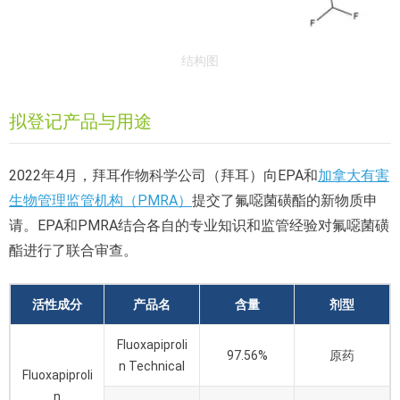
结构图
拟登记产品与用途
2022年4月，拜耳作物科学公司（拜耳）向EPA和
加拿大有害
生物管理监管机构（PMRA）
提交了氟噁菌磺酯的新物质申
请。EPA和PMRA结合各自的专业知识和监管经验对氟噁菌磺
酯进行了联合审查。
活性成分
产品名
含量
剂型
Fluoxapiproli
97.56%
原药
n Technical
Fluoxapiproli
n