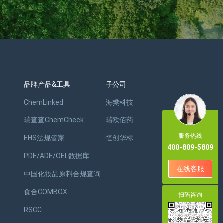
品牌产品&工具
子公司
ChemLinked
海樊科技
瑞查查ChemCheck
瑞欧佰药
服务热线
EHS法规管家
恒创华标
400-809-5809
PDE/ADE/OEL数据库
在线客服
中国化妆品原料合规查询
食合COMBOX
扫码咨询
RSCC