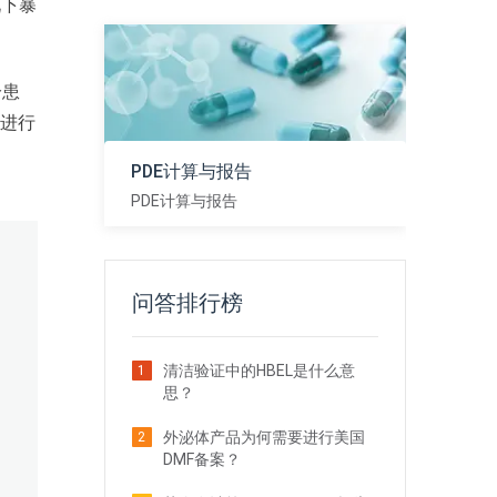
况下暴
分患
D进行
PDE计算与报告
PDE计算与报告
查看
问答排行榜
清洁验证中的HBEL是什么意
1
思？
外泌体产品为何需要进行美国
2
DMF备案？