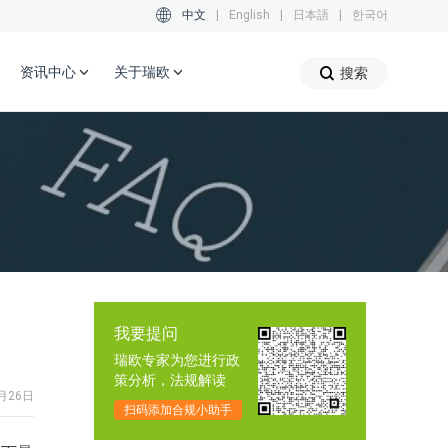
中文
|
English
|
日本語
|
한국어
资讯中心
关于瑞欧
搜索
我要提问
瑞欧专家为您进行政
策分析，法规解读
月26日
扫码添加合规小助手