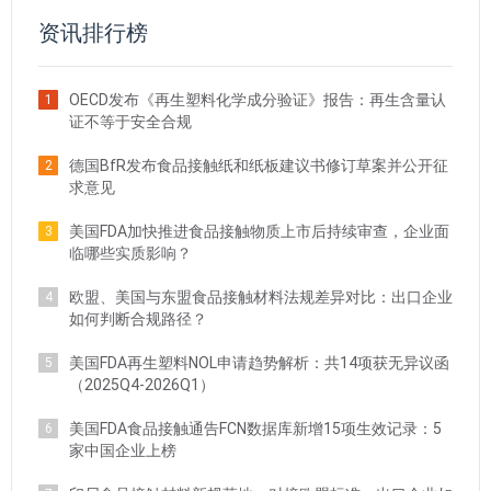
资讯排行榜
OECD发布《再生塑料化学成分验证》报告：再生含量认
1
证不等于安全合规
德国BfR发布食品接触纸和纸板建议书修订草案并公开征
2
求意见
美国FDA加快推进食品接触物质上市后持续审查，企业面
3
临哪些实质影响？
欧盟、美国与东盟食品接触材料法规差异对比：出口企业
4
如何判断合规路径？
美国FDA再生塑料NOL申请趋势解析：共14项获无异议函
5
（2025Q4-2026Q1）
美国FDA食品接触通告FCN数据库新增15项生效记录：5
6
家中国企业上榜