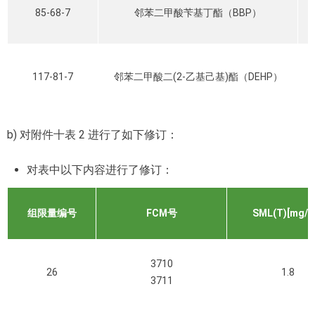
85-68-7
邻苯二甲酸苄基丁酯（BBP）
117-81-7
邻苯二甲酸二(2-乙基己基)酯（DEHP）
b) 对附件十表 2 进行了如下修订：
对表中以下内容进行了修订：
组限量编号
FCM号
SML(T)[mg/k
3710
26
1.8
3711