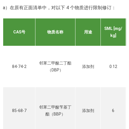
a）在原有正面清单中，对以下 4 个物质进行限制修订：
SML [mg/
CAS号
物质名称
用途
kg]
邻苯二甲酸二丁酯
84-74-2
添加剂
0.12
（DBP）
邻苯二甲酸苄基丁
85-68-7
添加剂
6
酯（BBP）