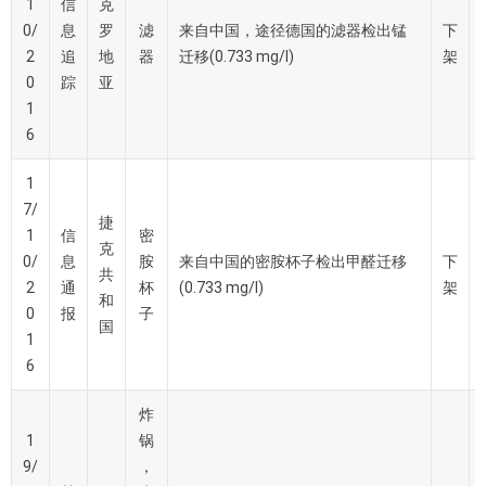
1
信
克
0/
息
罗
滤
来自中国，途径德国的滤器检出锰
下
2
追
地
器
迁移(0.733 mg/l)
架
0
踪
亚
1
6
1
7/
捷
1
信
密
克
0/
息
胺
来自中国的密胺杯子检出甲醛迁移
下
共
2
通
杯
(0.733 mg/l)
架
和
0
报
子
国
1
6
炸
1
锅
9/
，