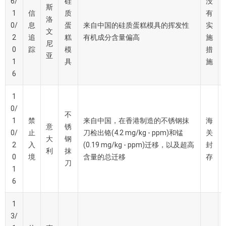
6/
硅
没
斯
1
信
质
有
洛
0/
息
蛋
来自中国的硅质蛋糕模具的挥发性
实
文
2
追
糕
有机成分含量偏高
施
尼
0
踪
模
措
亚
1
具
施
6
1
0/
不
1
禁
来自中国，在香港制造的不锈钢抹
海
意
锈
0/
止
刀检出铬(4.2 mg/kg - ppm)和锰
关
大
钢
2
入
(0.19 mg/kg - ppm)迁移，以及超高
封
利
抹
0
境
含量的总迁移
存
刀
1
6
1
3/