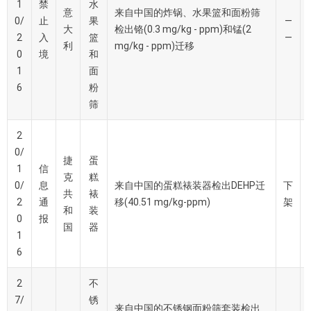
1
禁
水
意
来自中国的炸锅、水果篮和面粉筛
0/
止
果
—
大
检出铬(0.3 mg/kg - ppm)和锰(2
2
入
篮
—
利
mg/kg - ppm)迁移
0
境
和
1
面
6
粉
筛
2
0/
捷
蛋
1
信
克
糕
0/
息
来自中国的蛋糕裱装器检出DEHP迁
下
共
裱
2
通
移(40.51 mg/kg-ppm)
架
和
装
0
报
国
器
1
6
2
不
7/
锈
来自中国的不锈钢面粉筛套装检出