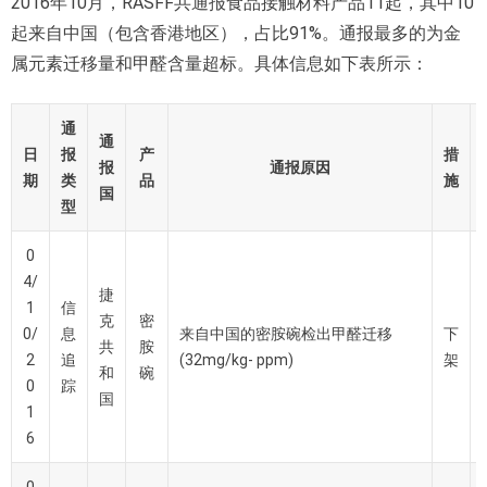
2016年10月，RASFF共通报食品接触材料产品11起，其中10
起来自中国（包含香港地区），占比91%。通报最多的为金
属元素迁移量和甲醛含量超标。具体信息如下表所示：
通
通
日
报
产
措
报
通报原因
期
类
品
施
国
型
0
4/
捷
1
信
克
密
0/
息
来自中国的密胺碗检出甲醛迁移
下
共
胺
2
追
(32mg/kg- ppm)
架
和
碗
0
踪
国
1
6