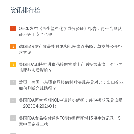
资讯排行榜
OECD发布《再生塑料化学成分验证》报告：再生含量认
1
证不等于安全合规
德国BfR发布食品接触纸和纸板建议书修订草案并公开征
2
求意见
美国FDA加快推进食品接触物质上市后持续审查，企业面
3
临哪些实质影响？
欧盟、美国与东盟食品接触材料法规差异对比：出口企业
4
如何判断合规路径？
美国FDA再生塑料NOL申请趋势解析：共14项获无异议函
5
（2025Q4-2026Q1）
美国FDA食品接触通告FCN数据库新增15项生效记录：5
6
家中国企业上榜