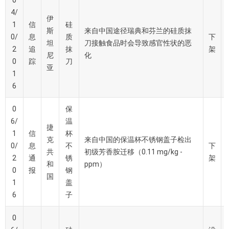
0
4/
伊
1
信
硅
斯
来自中国途径瑞典和芬兰的硅质抹
0/
息
质
下
坦
刀接触食品时会导致感官性状的恶
2
追
抹
架
尼
化
0
踪
刀
亚
1
6
0
保
6/
温
捷
1
信
杯
克
来自中国的保温杯不锈钢盖子检出
0/
息
不
下
共
初级芳香胺迁移（0.11 mg/kg -
2
通
锈
架
和
ppm）
0
报
钢
国
1
盖
6
子
0