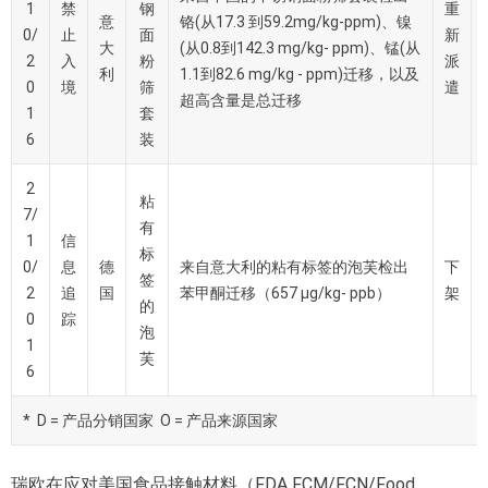
1
禁
钢
重
意
铬(从17.3 到59.2mg/kg-ppm)、镍
0/
止
面
新
大
(从0.8到142.3 mg/kg- ppm)、锰(从
2
入
粉
派
利
1.1到82.6 mg/kg - ppm)迁移，以及
0
境
筛
遣
超高含量是总迁移
1
套
6
装
2
粘
7/
有
1
信
标
0/
息
德
来自意大利的粘有标签的泡芙检出
下
签
2
追
国
苯甲酮迁移（657 µg/kg- ppb）
架
的
0
踪
泡
1
芙
6
* D = 产品分销国家 O = 产品来源国家
瑞欧在应对美国食品接触材料（FDA FCM/FCN/Food