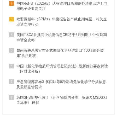
中国RoHS（2026版）达标管理目录和例外清单出炉！电
2
器电子企业需关注
欧盟微塑料（SPMs）年度报告首个截止期将至，相关企
3
业请立即行动
美国TSCA首批商业机密信息CBI将于6月到期！企业延期
4
申请全攻略
越南海关总署宣布正式调研化学品进出口“100%组分披
5
露”执法现状
中国《新化学物质环境管理登记办法》最新修订要点解读
6
（附对比分析）
应急管理部发布3-氯丙炔等5种新增危险化学品分类信息
7
及最新监管要求
韩国GHS新规生效！《化学物质的分类、标识及MSDS相
8
关标准》 详解