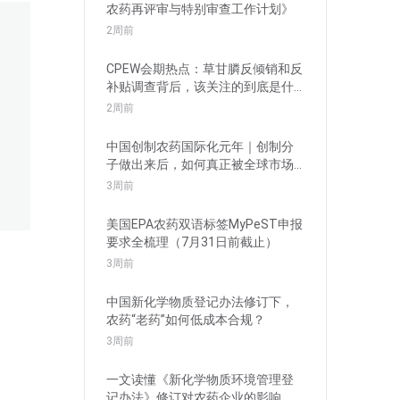
农药再评审与特别审查工作计划》
2周前
CPEW会期热点：草甘膦反倾销和反
补贴调查背后，该关注的到底是什
么？
2周前
中国创制农药国际化元年｜创制分
子做出来后，如何真正被全球市场
接受？
3周前
美国EPA农药双语标签MyPeST申报
要求全梳理（7月31日前截止）
3周前
中国新化学物质登记办法修订下，
农药“老药”如何低成本合规？
3周前
一文读懂《新化学物质环境管理登
记办法》修订对农药企业的影响