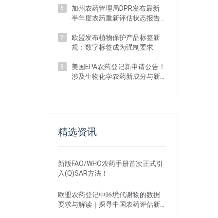
加州农药管理局DPR发布最新
6
半年度农药重新评估状态报告
及管理新规
欧盟发布植物保护产品标签新
7
规：数字标签成为强制要求
美国EPA农药登记新申请公告！
8
涉及生物化学农药新成分与新
用途申请等
精选资讯
新版FAO/WHO农药手册首次正式引
入(Q)SAR方法！
欧盟农药登记中环境代谢物的数据
要求与解读｜探寻中国农药评估新
思路