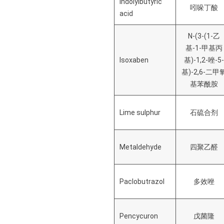
Indolylbutyric
吲哚丁酸
acid
N-(3-(1-乙
基-1-甲基丙
Isoxaben
基)-1,2-唑-5
基)-2,6-二甲
基苯酰胺
Lime sulphur
石硫合剂
Metaldehyde
四聚乙醛
Paclobutrazol
多效唑
Pencycuron
戊菌隆