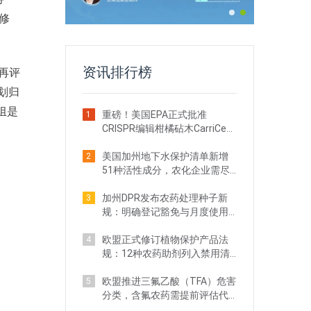
了修
资讯排行榜
再评
，划归
组是
重磅！美国EPA正式批准
1
CRISPR编辑柑橘砧木CarriCea
T1农药登记
美国加州地下水保护清单新增
2
51种活性成分，农化企业需尽
快自查
加州DPR发布农药处理种子新
3
规：明确登记豁免与月度使用
申报要求
欧盟正式修订植物保护产品法
4
规：12种农药助剂列入禁用清
单
欧盟推进三氟乙酸（TFA）危害
5
分类，含氟农药需提前评估代
谢物合规风险