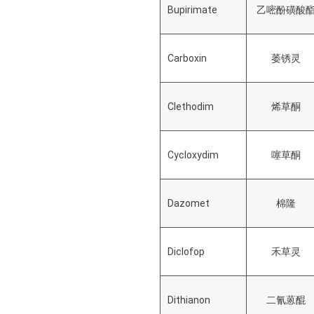
Bupirimate
乙嘧酚磺酸
Carboxin
萎锈灵
Clethodim
烯草酮
Cycloxydim
噻草酮
Dazomet
棉隆
Diclofop
禾草灵
Dithianon
二氰蒽醌