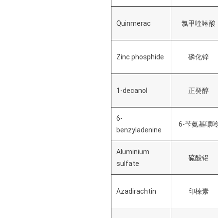
Quinmerac
氯甲喹啉酸
Zinc phosphide
磷化锌
1-decanol
正癸醇
6-
6-苄氨基嘌
benzyladenine
Aluminium
硫酸铝
sulfate
Azadirachtin
印楝素